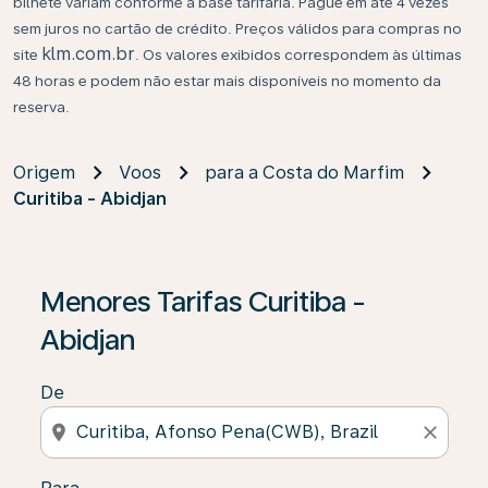
bilhete variam conforme a base tarifária. Pague em até 4 vezes
sem juros no cartão de crédito. Preços válidos para compras no
klm.com.br
site
. Os valores exibidos correspondem às últimas
48 horas e podem não estar mais disponíveis no momento da
reserva.
Origem
Voos
para a Costa do Marfim
Curitiba - Abidjan
Se não forem encontrados resultados, clique em “Enco
Menores Tarifas Curitiba -
Abidjan
De
location_on
close