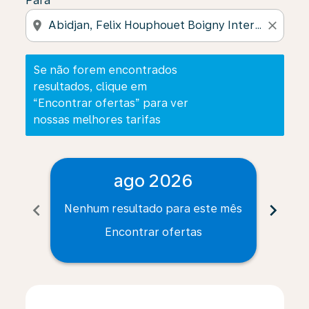
Para
location_on
close
Se não forem encontrados
resultados, clique em
“Encontrar ofertas” para ver
nossas melhores tarifas
ago 2026
chevron_left
chevron_right
Nenhum resultado para este mês
Nenh
Encontrar ofertas
Displaying fares for agosto-2026