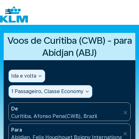

Voos de Curitiba (CWB) - para
Abidjan (ABJ)
Ida e volta
expand_more
1 Passageiro, Classe Economy
expand_more
De
close
Curitiba, Afonso Pena(CWB), Brazil
Para
close
Abidjan, Felix Houphouet Boigny International Airpo