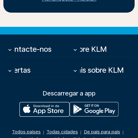
Contacte-nos
Sobre KLM
keyboard_arrow_down
keyboard_arrow_down
Ofertas
Mais sobre KLM
keyboard_arrow_down
keyboard_arrow_down
Descarregar a app
Todos países
Todas cidades
De país para país
|
|
|