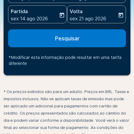
Partida
Volta
today
today
fc-booking-departure-date-aria-label
fc-booking-return-date-ari
sex 14 ago 2026
sex 21 ago 2026
Pesquisar
*Modificar esta informação pode resultar em uma tarifa
diferente
* Os preços exibidos são para um adulto. Preços em BRL. Taxas e
impostos inclusos. Não se aplicam taxas de emissão mas pode
ser aplicado um adicional para pagamentos com cartão de
crédito. Os preços apresentados são calculados ao câmbio do
dia e podem variar conforme a disponibilidade. Você verá o valor
final ao selecionar sua forma de pagamento. As condições do