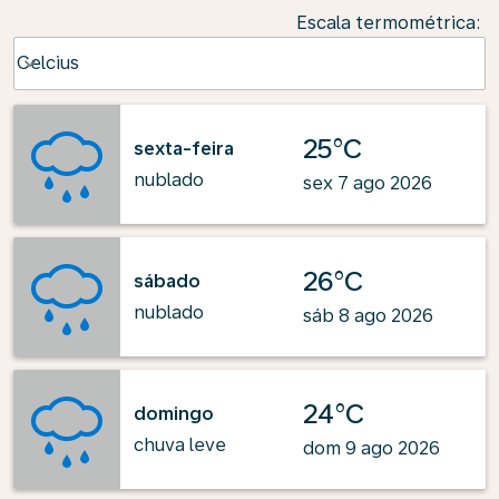
Escala termométrica
:
Weather unit option Celcius Selected
Celcius
keyboard_arrow_down
25°C
sexta-feira
nublado
sex 7 ago 2026
26°C
sábado
nublado
sáb 8 ago 2026
24°C
domingo
chuva leve
dom 9 ago 2026