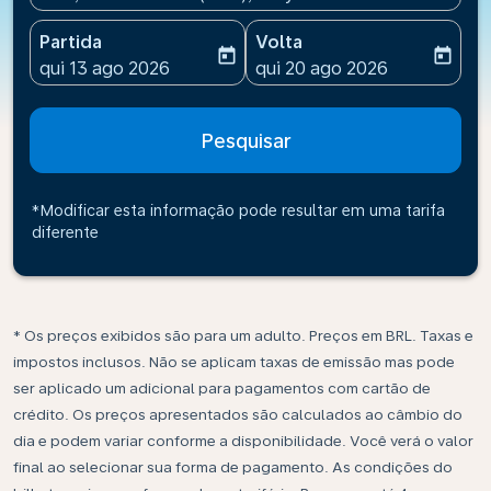
Partida
Volta
today
today
fc-booking-departure-date-aria-label
fc-booking-return-date-ari
qui 13 ago 2026
qui 20 ago 2026
Pesquisar
*Modificar esta informação pode resultar em uma tarifa
diferente
* Os preços exibidos são para um adulto. Preços em BRL. Taxas e
impostos inclusos. Não se aplicam taxas de emissão mas pode
ser aplicado um adicional para pagamentos com cartão de
crédito. Os preços apresentados são calculados ao câmbio do
dia e podem variar conforme a disponibilidade. Você verá o valor
final ao selecionar sua forma de pagamento. As condições do