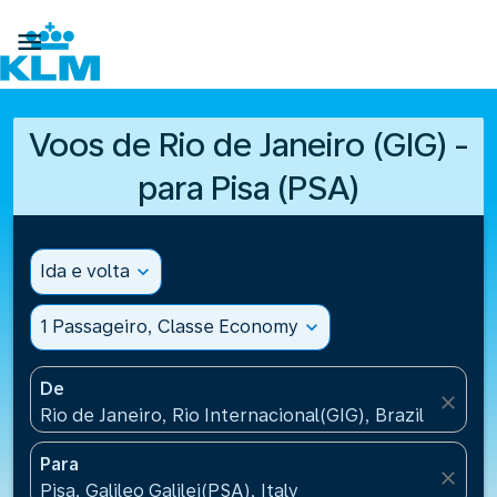

Voos de Rio de Janeiro (GIG) -
para Pisa (PSA)
Ida e volta
expand_more
1 Passageiro, Classe Economy
expand_more
De
close
Rio de Janeiro, Rio Internacional(GIG), Brazil
Para
close
Pisa, Galileo Galilei(PSA), Italy