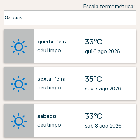
Escala termométrica
:
Weather unit option Celcius Selected
Celcius
keyboard_arrow_down
33°C
quinta-feira
céu limpo
qui 6 ago 2026
35°C
sexta-feira
céu limpo
sex 7 ago 2026
33°C
sábado
céu limpo
sáb 8 ago 2026