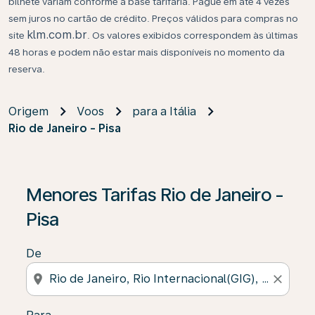
bilhete variam conforme a base tarifária. Pague em até 4 vezes
sem juros no cartão de crédito. Preços válidos para compras no
klm.com.br
site
. Os valores exibidos correspondem às últimas
48 horas e podem não estar mais disponíveis no momento da
reserva.
Origem
Voos
para a Itália
Rio de Janeiro - Pisa
Se não forem encontrados resultados, clique em “Enco
Menores Tarifas Rio de Janeiro -
Pisa
De
location_on
close