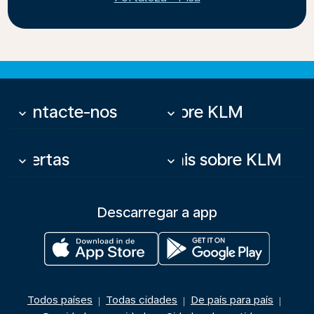
Contacte-nos
Sobre KLM
keyboard_arrow_down
keyboard_arrow_down
Ofertas
Mais sobre KLM
keyboard_arrow_down
keyboard_arrow_down
Descarregar a app
Todos países
Todas cidades
De país para país
|
|
|