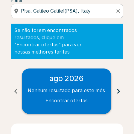
Para
location_on
close
Se não forem encontrados
resultados, clique em
“Encontrar ofertas” para ver
nossas melhores tarifas
ago 2026
chevron_left
chevron_right
Nenhum resultado para este mês
Nenh
Encontrar ofertas
Displaying fares for agosto-2026