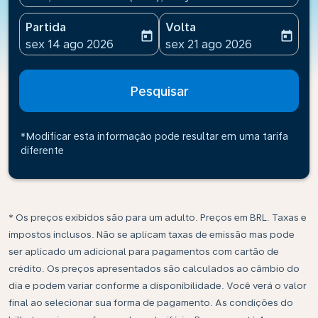
Partida
Volta
today
today
fc-booking-departure-date-aria-label
fc-booking-return-date-ari
sex 14 ago 2026
sex 21 ago 2026
Pesquisar
*Modificar esta informação pode resultar em uma tarifa
diferente
* Os preços exibidos são para um adulto. Preços em BRL. Taxas e
impostos inclusos. Não se aplicam taxas de emissão mas pode
ser aplicado um adicional para pagamentos com cartão de
crédito. Os preços apresentados são calculados ao câmbio do
dia e podem variar conforme a disponibilidade. Você verá o valor
final ao selecionar sua forma de pagamento. As condições do