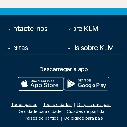
Contacte-nos
Sobre KLM
keyboard_arrow_down
keyboard_arrow_down
Ofertas
Mais sobre KLM
keyboard_arrow_down
keyboard_arrow_down
Descarregar a app
Todos países
Todas cidades
De país para país
|
|
|
De cidade para cidade
Cidades de partida
|
|
Países de partida
De cidade para país
|