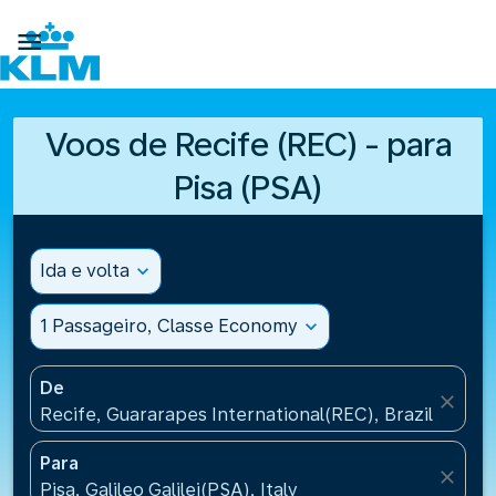

Voos de Recife (REC) - para
Pisa (PSA)
Ida e volta
expand_more
1 Passageiro, Classe Economy
expand_more
De
close
Recife, Guararapes International(REC), Brazil
Para
close
Pisa, Galileo Galilei(PSA), Italy