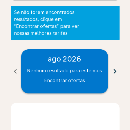
Se não forem encontrados
resultados, clique em
“Encontrar ofertas” para ver
nossas melhores tarifas
ago 2026
chevron_left
chevron_right
Nenhum resultado para este mês
Nenh
Encontrar ofertas
Displaying fares for agosto-2026