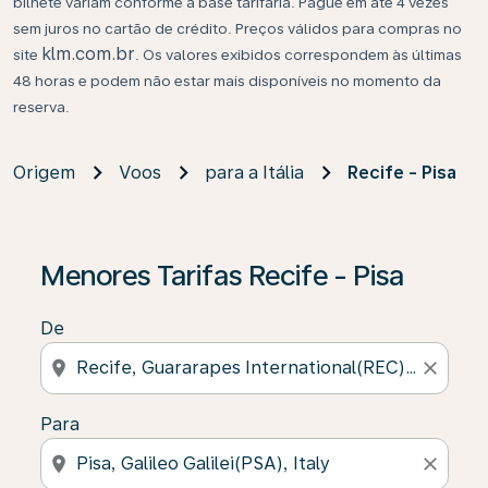
bilhete variam conforme a base tarifária. Pague em até 4 vezes
sem juros no cartão de crédito. Preços válidos para compras no
klm.com.br
site
. Os valores exibidos correspondem às últimas
48 horas e podem não estar mais disponíveis no momento da
reserva.
Origem
Voos
para a Itália
Recife - Pisa
Se não forem encontrados resultados, clique em “Enco
Menores Tarifas Recife - Pisa
De
location_on
close
Para
location_on
close