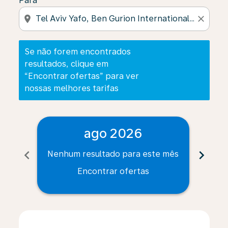
Para
location_on
close
Se não forem encontrados
resultados, clique em
“Encontrar ofertas” para ver
nossas melhores tarifas
ago 2026
chevron_left
chevron_right
Nenhum resultado para este mês
Nenh
Encontrar ofertas
Displaying fares for agosto-2026