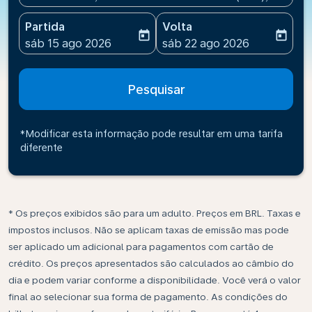
Partida
Volta
today
today
fc-booking-departure-date-aria-label
fc-booking-return-date-ari
sáb 15 ago 2026
sáb 22 ago 2026
Pesquisar
*Modificar esta informação pode resultar em uma tarifa
diferente
* Os preços exibidos são para um adulto. Preços em BRL. Taxas e
impostos inclusos. Não se aplicam taxas de emissão mas pode
ser aplicado um adicional para pagamentos com cartão de
crédito. Os preços apresentados são calculados ao câmbio do
dia e podem variar conforme a disponibilidade. Você verá o valor
final ao selecionar sua forma de pagamento. As condições do