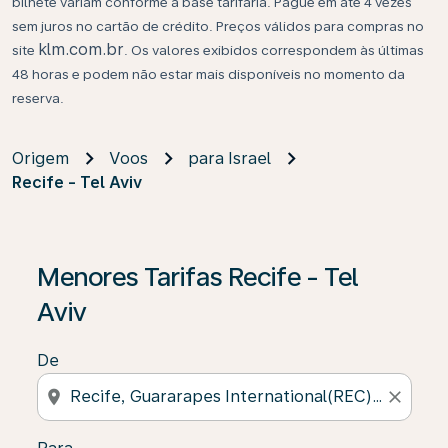
bilhete variam conforme a base tarifária. Pague em até 4 vezes
sem juros no cartão de crédito. Preços válidos para compras no
klm.com.br
site
. Os valores exibidos correspondem às últimas
48 horas e podem não estar mais disponíveis no momento da
reserva.
Origem
Voos
para Israel
Recife - Tel Aviv
Se não forem encontrados resultados, clique em “Enco
Menores Tarifas Recife - Tel
Aviv
De
location_on
close