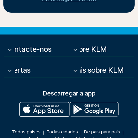
Contacte-nos
Sobre KLM
keyboard_arrow_down
keyboard_arrow_down
Ofertas
Mais sobre KLM
keyboard_arrow_down
keyboard_arrow_down
Descarregar a app
Todos países
Todas cidades
De país para país
|
|
|