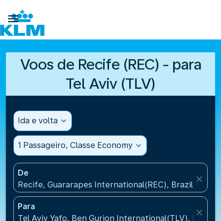

Voos de Recife (REC) - para
Tel Aviv (TLV)
Ida e volta
expand_more
1 Passageiro, Classe Economy
expand_more
De
close
Recife, Guararapes International(REC), Brazil
Para
close
Tel Aviv Yafo, Ben Gurion International(TLV), Israel