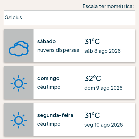
Escala termométrica
:
Weather unit option Celcius Selected
Celcius
keyboard_arrow_down
31°C
sábado
nuvens dispersas
sáb 8 ago 2026
32°C
domingo
céu limpo
dom 9 ago 2026
31°C
segunda-feira
céu limpo
seg 10 ago 2026