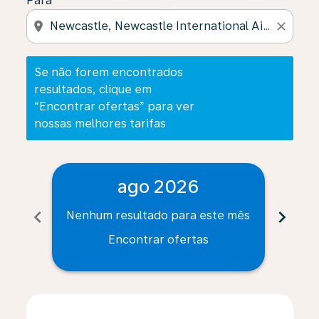
Para
location_on
close
Se não forem encontrados
resultados, clique em
“Encontrar ofertas” para ver
nossas melhores tarifas
ago 2026
chevron_left
chevron_right
Nenhum resultado para este mês
Nenh
Encontrar ofertas
Displaying fares for agosto-2026