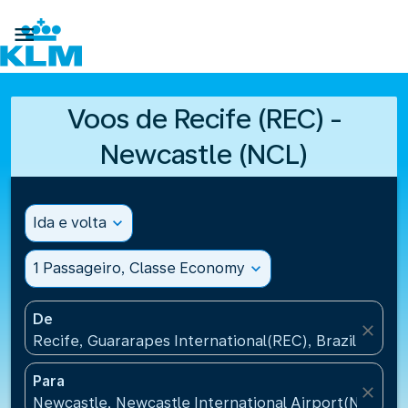

Voos de Recife (REC) -
Newcastle (NCL)
Ida e volta
expand_more
1 Passageiro, Classe Economy
expand_more
De
close
Recife, Guararapes International(REC), Brazil
Para
close
Newcastle, Newcastle International Airport(NCL), 