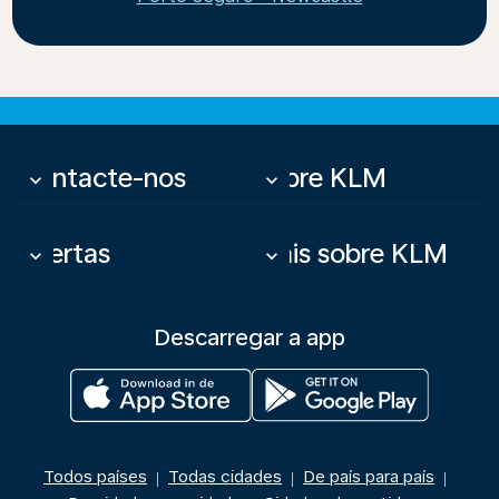
Contacte-nos
Sobre KLM
keyboard_arrow_down
keyboard_arrow_down
Ofertas
Mais sobre KLM
keyboard_arrow_down
keyboard_arrow_down
Descarregar a app
Todos países
Todas cidades
De país para país
|
|
|