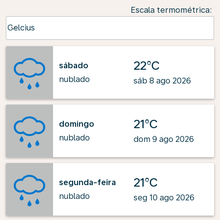
Escala termométrica
:
Weather unit option Celcius Selected
Celcius
keyboard_arrow_down
22°C
sábado
nublado
sáb 8 ago 2026
21°C
domingo
nublado
dom 9 ago 2026
21°C
segunda-feira
nublado
seg 10 ago 2026