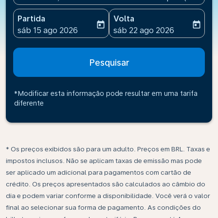
Partida
Volta
today
today
fc-booking-departure-date-aria-label
fc-booking-return-date-ari
sáb 15 ago 2026
sáb 22 ago 2026
Pesquisar
*Modificar esta informação pode resultar em uma tarifa
diferente
* Os preços exibidos são para um adulto. Preços em BRL. Taxas e
impostos inclusos. Não se aplicam taxas de emissão mas pode
ser aplicado um adicional para pagamentos com cartão de
crédito. Os preços apresentados são calculados ao câmbio do
dia e podem variar conforme a disponibilidade. Você verá o valor
final ao selecionar sua forma de pagamento. As condições do