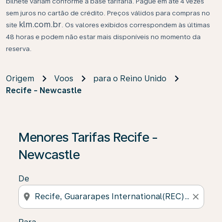
bilhete variam conforme a base tarifária. Pague em até 4 vezes
sem juros no cartão de crédito. Preços válidos para compras no
klm.com.br
site
. Os valores exibidos correspondem às últimas
48 horas e podem não estar mais disponíveis no momento da
reserva.
Origem
Voos
para o Reino Unido
Recife - Newcastle
Se não forem encontrados resultados, clique em “Enco
Menores Tarifas Recife -
Newcastle
De
location_on
close