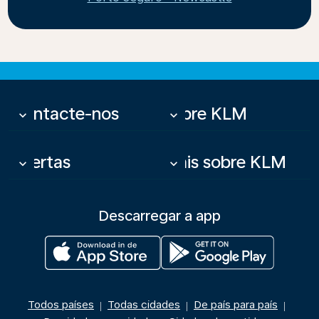
Contacte-nos
Sobre KLM
keyboard_arrow_down
keyboard_arrow_down
Ofertas
Mais sobre KLM
keyboard_arrow_down
keyboard_arrow_down
Descarregar a app
Todos países
Todas cidades
De país para país
|
|
|