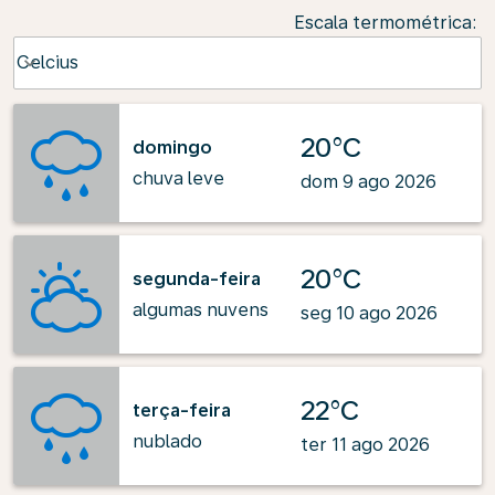
Escala termométrica
:
Weather unit option Celcius Selected
Celcius
keyboard_arrow_down
20°C
domingo
chuva leve
dom 9 ago 2026
20°C
segunda-feira
algumas nuvens
seg 10 ago 2026
22°C
terça-feira
nublado
ter 11 ago 2026