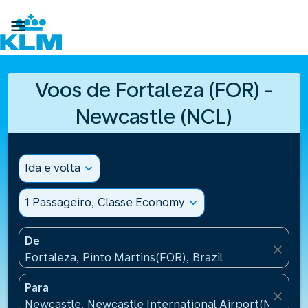

Voos de Fortaleza (FOR) -
Newcastle (NCL)
Ida e volta
expand_more
1 Passageiro, Classe Economy
expand_more
De
close
Fortaleza, Pinto Martins(FOR), Brazil
Para
close
Newcastle, Newcastle International Airport(NCL), 