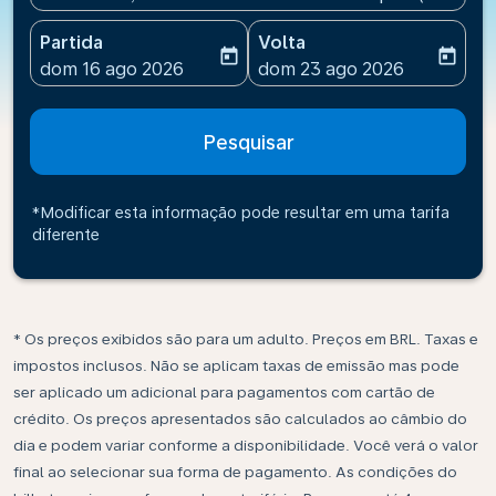
Partida
Volta
today
today
fc-booking-departure-date-aria-label
fc-booking-return-date-ari
dom 16 ago 2026
dom 23 ago 2026
Pesquisar
*Modificar esta informação pode resultar em uma tarifa
diferente
* Os preços exibidos são para um adulto. Preços em BRL. Taxas e
impostos inclusos. Não se aplicam taxas de emissão mas pode
ser aplicado um adicional para pagamentos com cartão de
crédito. Os preços apresentados são calculados ao câmbio do
dia e podem variar conforme a disponibilidade. Você verá o valor
final ao selecionar sua forma de pagamento. As condições do