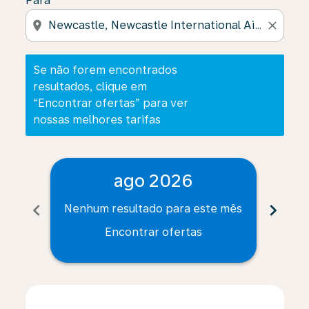
Para
location_on
close
Se não forem encontrados
resultados, clique em
“Encontrar ofertas” para ver
nossas melhores tarifas
ago 2026
chevron_left
chevron_right
Nenhum resultado para este mês
Nenh
Encontrar ofertas
Displaying fares for agosto-2026