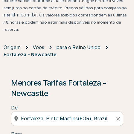
bilhete variam conforme a base tarifária. Pague em até 4 vezes
sem juros no cartão de crédito. Preços válidos para compras no
klm.com.br
site
. Os valores exibidos correspondem às últimas
48 horas e podem não estar mais disponíveis no momento da
reserva.
Origem
Voos
para o Reino Unido
Fortaleza - Newcastle
Se não forem encontrados resultados, clique em “Enco
Menores Tarifas Fortaleza -
Newcastle
De
location_on
close