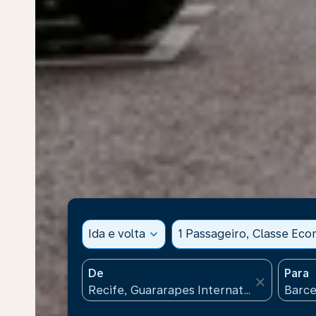
Ida e volta
expand_more
1 Passageiro, Classe Ec
De
Para
close