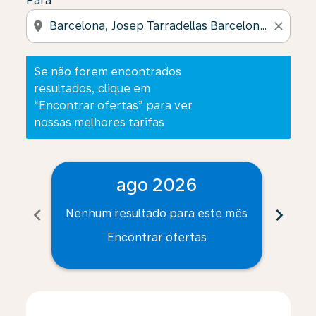
Para
location_on
close
Se não forem encontrados
resultados, clique em
“Encontrar ofertas” para ver
nossas melhores tarifas
ago 2026
chevron_left
chevron_right
Nenhum resultado para este mês
Nenh
Encontrar ofertas
Displaying fares for agosto-2026