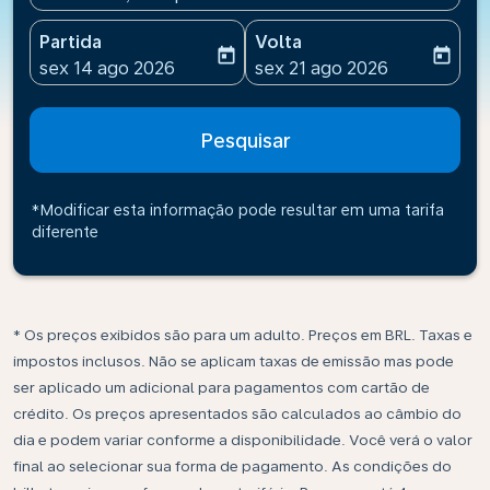
Partida
Volta
today
today
fc-booking-departure-date-aria-label
fc-booking-return-date-ari
sex 14 ago 2026
sex 21 ago 2026
Pesquisar
*Modificar esta informação pode resultar em uma tarifa
diferente
* Os preços exibidos são para um adulto. Preços em BRL. Taxas e
impostos inclusos. Não se aplicam taxas de emissão mas pode
ser aplicado um adicional para pagamentos com cartão de
crédito. Os preços apresentados são calculados ao câmbio do
dia e podem variar conforme a disponibilidade. Você verá o valor
final ao selecionar sua forma de pagamento. As condições do