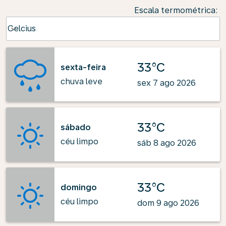
Escala termométrica
:
Weather unit option Celcius Selected
Celcius
keyboard_arrow_down
33°C
sexta-feira
chuva leve
sex 7 ago 2026
33°C
sábado
céu limpo
sáb 8 ago 2026
33°C
domingo
céu limpo
dom 9 ago 2026