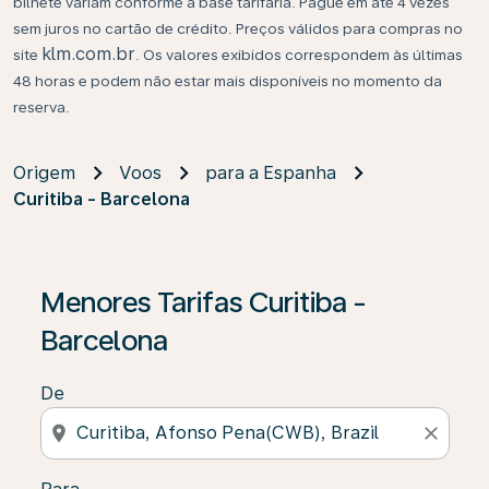
bilhete variam conforme a base tarifária. Pague em até 4 vezes
sem juros no cartão de crédito. Preços válidos para compras no
klm.com.br
site
. Os valores exibidos correspondem às últimas
48 horas e podem não estar mais disponíveis no momento da
reserva.
Origem
Voos
para a Espanha
Curitiba - Barcelona
Se não forem encontrados resultados, clique em “Enco
Menores Tarifas Curitiba -
Barcelona
De
location_on
close