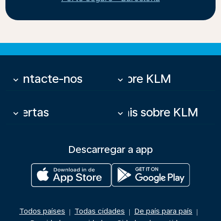
Contacte-nos
Sobre KLM
keyboard_arrow_down
keyboard_arrow_down
Ofertas
Mais sobre KLM
keyboard_arrow_down
keyboard_arrow_down
Descarregar a app
Todos países
Todas cidades
De país para país
|
|
|