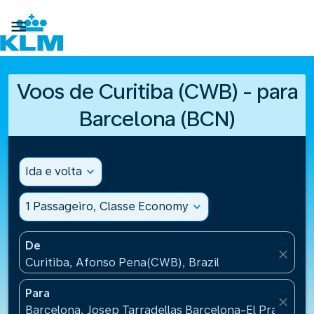

Voos de Curitiba (CWB) - para
Barcelona (BCN)
Ida e volta
expand_more
1 Passageiro, Classe Economy
expand_more
De
close
Curitiba, Afonso Pena(CWB), Brazil
Para
close
Barcelona, Josep Tarradellas Barcelona-El Prat Airp