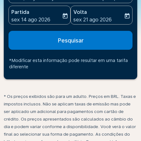
Partida
Volta
today
today
fc-booking-departure-date-aria-label
fc-booking-return-date-ari
sex 14 ago 2026
sex 21 ago 2026
Pesquisar
*Modificar esta informação pode resultar em uma tarifa
diferente
* Os preços exibidos são para um adulto. Preços em BRL. Taxas e
impostos inclusos. Não se aplicam taxas de emissão mas pode
ser aplicado um adicional para pagamentos com cartão de
crédito. Os preços apresentados são calculados ao câmbio do
dia e podem variar conforme a disponibilidade. Você verá o valor
final ao selecionar sua forma de pagamento. As condições do