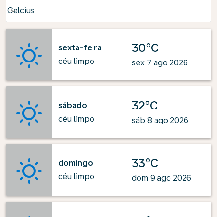
Weather unit option Celcius Selected
Celcius
keyboard_arrow_down
30°C
sexta-feira
céu limpo
sex 7 ago 2026
32°C
sábado
céu limpo
sáb 8 ago 2026
33°C
domingo
céu limpo
dom 9 ago 2026