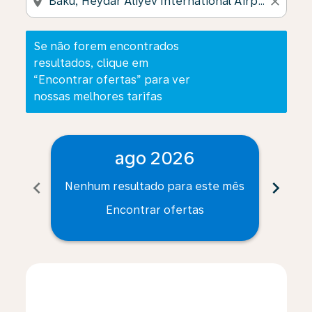
location_on
close
Se não forem encontrados
resultados, clique em
“Encontrar ofertas” para ver
nossas melhores tarifas
ago 2026
chevron_left
chevron_right
Nenhum resultado para este mês
Nenh
Encontrar ofertas
Displaying fares for agosto-2026