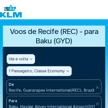

Voos de Recife (REC) - para
Baku (GYD)
Ida e volta
expand_more
1 Passageiro, Classe Economy
expand_more
De
close
Recife, Guararapes International(REC), Brazil
Para
close
Baku, Heydar Aliyev International Airport(GYD), Aze