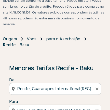
bilhete variam conforme a base tarifária. Pague em até 4 vezes
sem juros no cartão de crédito. Preços válidos para compras no
klm.com.br
site
. Os valores exibidos correspondem às últimas
48 horas e podem não estar mais disponíveis no momento da
reserva.
Origem
Voos
para o Azerbaijão
Recife - Baku
Se não forem encontrados resultados, clique em “Enco
Menores Tarifas Recife - Baku
De
location_on
close
Para