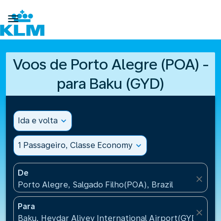

Voos de Porto Alegre (POA) -
para Baku (GYD)
Ida e volta
expand_more
1 Passageiro, Classe Economy
expand_more
De
close
Porto Alegre, Salgado Filho(POA), Brazil
Para
close
Baku, Heydar Aliyev International Airport(GYD), Aze