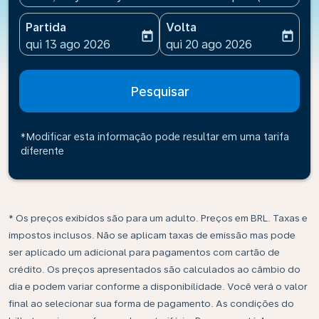
Partida
Volta
today
today
fc-booking-departure-date-aria-label
fc-booking-return-date-ari
qui 13 ago 2026
qui 20 ago 2026
Pesquisar
*Modificar esta informação pode resultar em uma tarifa
diferente
* Os preços exibidos são para um adulto. Preços em BRL. Taxas e
impostos inclusos. Não se aplicam taxas de emissão mas pode
ser aplicado um adicional para pagamentos com cartão de
crédito. Os preços apresentados são calculados ao câmbio do
dia e podem variar conforme a disponibilidade. Você verá o valor
final ao selecionar sua forma de pagamento. As condições do