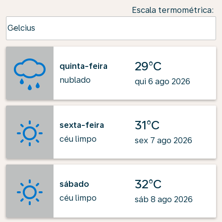
Escala termométrica
:
Weather unit option Celcius Selected
Celcius
keyboard_arrow_down
29°C
quinta-feira
nublado
qui 6 ago 2026
31°C
sexta-feira
céu limpo
sex 7 ago 2026
32°C
sábado
céu limpo
sáb 8 ago 2026