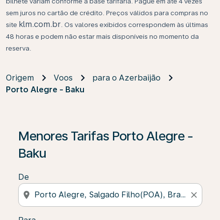
bilhete variam conforme a base tarifária. Pague em até 4 vezes
sem juros no cartão de crédito. Preços válidos para compras no
klm.com.br
site
. Os valores exibidos correspondem às últimas
48 horas e podem não estar mais disponíveis no momento da
reserva.
Origem
Voos
para o Azerbaijão
Porto Alegre - Baku
Se não forem encontrados resultados, clique em “Enco
Menores Tarifas Porto Alegre -
Baku
De
location_on
close