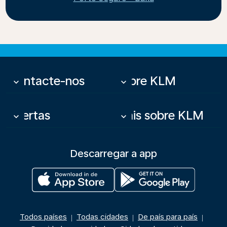
Contacte-nos
Sobre KLM
keyboard_arrow_down
keyboard_arrow_down
Ofertas
Mais sobre KLM
keyboard_arrow_down
keyboard_arrow_down
Descarregar a app
Todos países
Todas cidades
De país para país
|
|
|