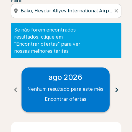
Para
location_on
close
Se não forem encontrados
resultados, clique em
“Encontrar ofertas” para ver
nossas melhores tarifas
ago 2026
chevron_left
chevron_right
Nenhum resultado para este mês
Nenh
Encontrar ofertas
Displaying fares for agosto-2026