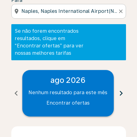
Para
location_on
close
Se não forem encontrados
resultados, clique em
“Encontrar ofertas” para ver
nossas melhores tarifas
ago 2026
chevron_left
chevron_right
Nenhum resultado para este mês
Nenh
Encontrar ofertas
Displaying fares for agosto-2026