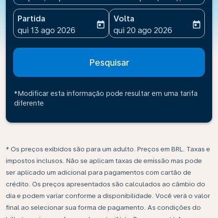
Partida
Volta
today
today
fc-booking-departure-date-aria-label
fc-booking-return-date-ari
qui 13 ago 2026
qui 20 ago 2026
Pesquisar
*Modificar esta informação pode resultar em uma tarifa
diferente
* Os preços exibidos são para um adulto. Preços em BRL. Taxas e
impostos inclusos. Não se aplicam taxas de emissão mas pode
ser aplicado um adicional para pagamentos com cartão de
crédito. Os preços apresentados são calculados ao câmbio do
dia e podem variar conforme a disponibilidade. Você verá o valor
final ao selecionar sua forma de pagamento. As condições do