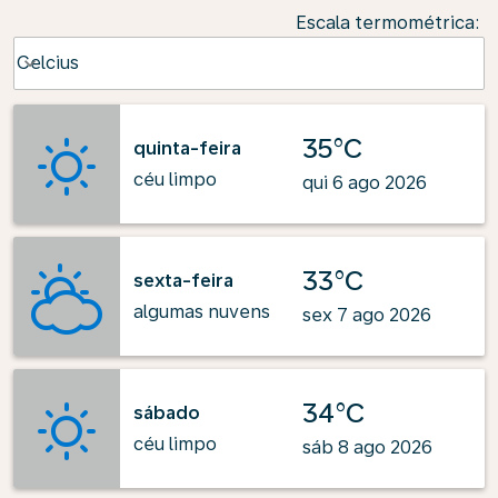
Escala termométrica
:
Weather unit option Celcius Selected
Celcius
keyboard_arrow_down
35°C
quinta-feira
céu limpo
qui 6 ago 2026
33°C
sexta-feira
algumas nuvens
sex 7 ago 2026
34°C
sábado
céu limpo
sáb 8 ago 2026