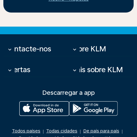
Contacte-nos
Sobre KLM
keyboard_arrow_down
keyboard_arrow_down
Ofertas
Mais sobre KLM
keyboard_arrow_down
keyboard_arrow_down
Descarregar a app
Todos países
Todas cidades
De país para país
|
|
|