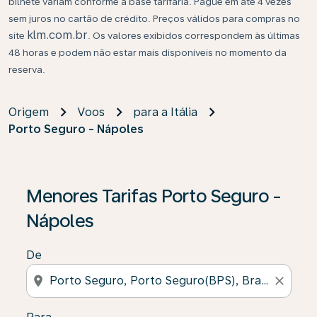
bilhete variam conforme a base tarifária. Pague em até 4 vezes
sem juros no cartão de crédito. Preços válidos para compras no
klm.com.br
site
. Os valores exibidos correspondem às últimas
48 horas e podem não estar mais disponíveis no momento da
reserva.
Origem
Voos
para a Itália
Porto Seguro - Nápoles
Se não forem encontrados resultados, clique em “Enco
Menores Tarifas Porto Seguro -
Nápoles
De
location_on
close