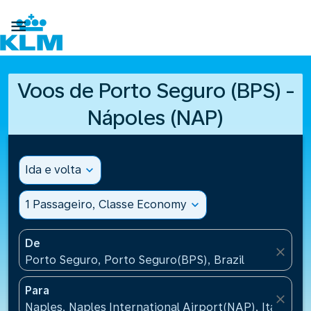

Voos de Porto Seguro (BPS) -
Nápoles (NAP)
Ida e volta
expand_more
1 Passageiro, Classe Economy
expand_more
De
close
Porto Seguro, Porto Seguro(BPS), Brazil
Para
close
Naples, Naples International Airport(NAP), Italy