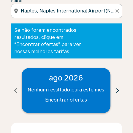
Para
location_on
close
Se não forem encontrados
resultados, clique em
“Encontrar ofertas” para ver
nossas melhores tarifas
ago 2026
chevron_left
chevron_right
Nenhum resultado para este mês
Nenh
Encontrar ofertas
Displaying fares for agosto-2026