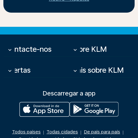
Contacte-nos
Sobre KLM
keyboard_arrow_down
keyboard_arrow_down
Ofertas
Mais sobre KLM
keyboard_arrow_down
keyboard_arrow_down
Descarregar a app
Todos países
Todas cidades
De país para país
|
|
|