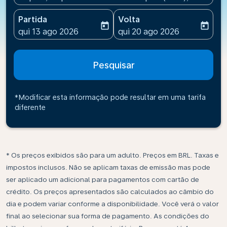
Partida
Volta
today
today
fc-booking-departure-date-aria-label
fc-booking-return-date-ari
qui 13 ago 2026
qui 20 ago 2026
Pesquisar
*Modificar esta informação pode resultar em uma tarifa
diferente
* Os preços exibidos são para um adulto. Preços em BRL. Taxas e
impostos inclusos. Não se aplicam taxas de emissão mas pode
ser aplicado um adicional para pagamentos com cartão de
crédito. Os preços apresentados são calculados ao câmbio do
dia e podem variar conforme a disponibilidade. Você verá o valor
final ao selecionar sua forma de pagamento. As condições do