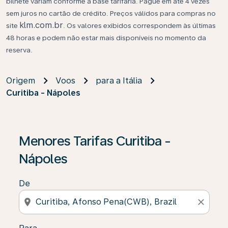
bilhete variam conforme a base tarifária. Pague em até 4 vezes
sem juros no cartão de crédito. Preços válidos para compras no
klm.com.br
site
. Os valores exibidos correspondem às últimas
48 horas e podem não estar mais disponíveis no momento da
reserva.
Origem
Voos
para a Itália
Curitiba - Nápoles
Se não forem encontrados resultados, clique em “Enco
Menores Tarifas Curitiba -
Nápoles
De
location_on
close