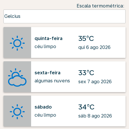
Escala termométrica
:
Weather unit option Celcius Selected
Celcius
keyboard_arrow_down
35°C
quinta-feira
céu limpo
qui 6 ago 2026
33°C
sexta-feira
algumas nuvens
sex 7 ago 2026
34°C
sábado
céu limpo
sáb 8 ago 2026