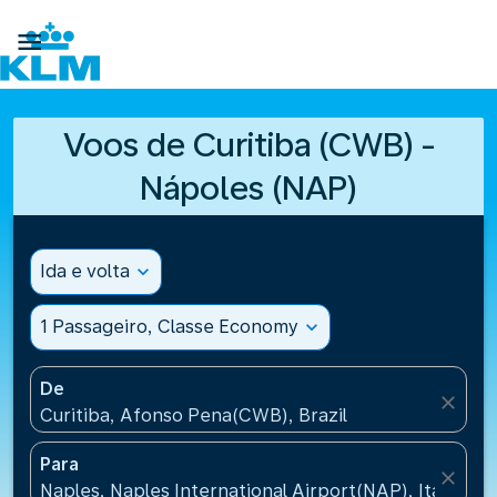

Voos de Curitiba (CWB) -
Nápoles (NAP)
Ida e volta
expand_more
1 Passageiro, Classe Economy
expand_more
De
close
Curitiba, Afonso Pena(CWB), Brazil
Para
close
Naples, Naples International Airport(NAP), Italy