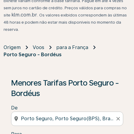
bilhete variam conforme a base tarifária. Pague em até 4 vezes
sem juros no cartão de crédito. Preços válidos para compras no
klm.com.br
site
. Os valores exibidos correspondem às últimas
48 horas e podem não estar mais disponíveis no momento da
reserva.
Origem
Voos
para a França
Porto Seguro - Bordéus
Se não forem encontrados resultados, clique em “Enco
Menores Tarifas Porto Seguro -
Bordéus
De
location_on
close