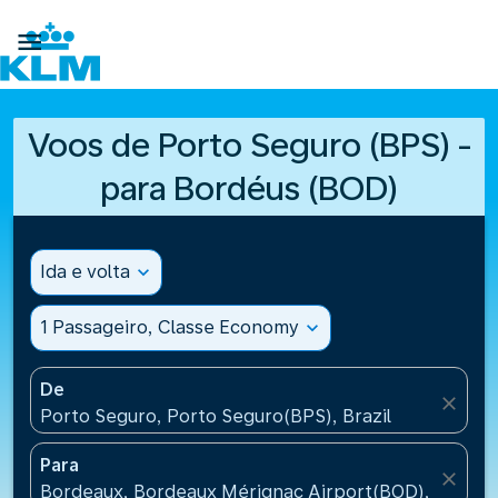

Voos de Porto Seguro (BPS) -
para Bordéus (BOD)
Ida e volta
expand_more
1 Passageiro, Classe Economy
expand_more
De
close
Porto Seguro, Porto Seguro(BPS), Brazil
Para
close
Bordeaux, Bordeaux Mérignac Airport(BOD), France