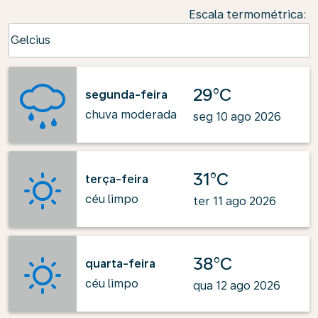
Escala termométrica
:
Weather unit option Celcius Selected
Celcius
keyboard_arrow_down
29°C
segunda-feira
chuva moderada
seg 10 ago 2026
31°C
terça-feira
céu limpo
ter 11 ago 2026
38°C
quarta-feira
céu limpo
qua 12 ago 2026