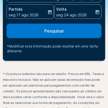
Partida
Volta
today
today
fc-booking-departure-date-aria-label
fc-booking-return-date-ari
seg 17 ago 2026
seg 24 ago 2026
Pesquisar
*Modificar esta informação pode resultar em uma tarifa
diferente
* Os preços exibidos são para um adulto. Preços em BRL. Taxas e
impostos inclusos. Não se aplicam taxas de emissão mas pode
ser aplicado um adicional para pagamentos com cartão de
crédito. Os preços apresentados são calculados ao câmbio do
dia e podem variar conforme a disponibilidade. Você verá o valor
final ao selecionar sua forma de pagamento. As condições do