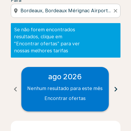
Para
location_on
close
Se não forem encontrados
resultados, clique em
“Encontrar ofertas” para ver
nossas melhores tarifas
ago 2026
chevron_left
chevron_right
Nenhum resultado para este mês
Nenh
Encontrar ofertas
Displaying fares for agosto-2026