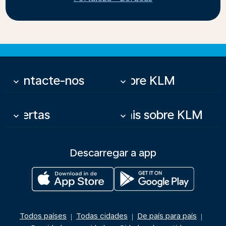
Contacte-nos
Sobre KLM
keyboard_arrow_down
keyboard_arrow_down
Ofertas
Mais sobre KLM
keyboard_arrow_down
keyboard_arrow_down
Descarregar a app
Todos países
Todas cidades
De país para país
|
|
|