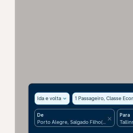
Ida e volta
expand_more
1 Passageiro, Classe Ec
De
Para
close