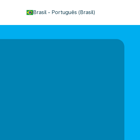
keyboard_arrow_down
Brasil
-
Português (Brasil)