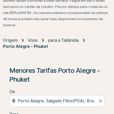
bilhete variam conforme a base tarifária. Pague em até 4 vezes
sem juros no cartão de crédito. Preços válidos para compras no
klm.com.br
site
. Os valores exibidos correspondem às últimas
48 horas e podem não estar mais disponíveis no momento da
reserva.
Origem
Voos
para a Tailândia
Porto Alegre - Phuket
Se não forem encontrados resultados, clique em “Enco
Menores Tarifas Porto Alegre -
Phuket
De
location_on
close