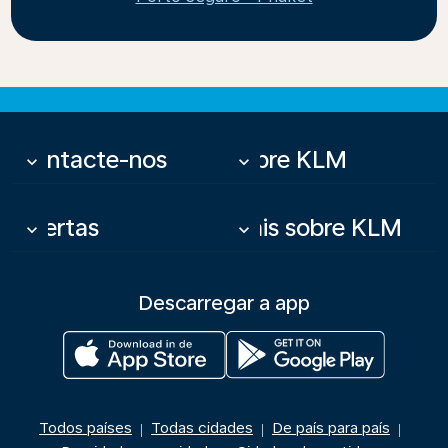
Contacte-nos
Sobre KLM
keyboard_arrow_down
keyboard_arrow_down
Ofertas
Mais sobre KLM
keyboard_arrow_down
keyboard_arrow_down
Descarregar a app
Todos países
Todas cidades
De país para país
|
|
|