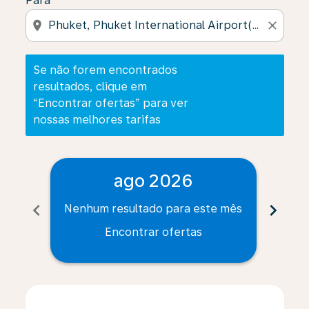
Para
location_on
close
Se não forem encontrados
resultados, clique em
“Encontrar ofertas” para ver
nossas melhores tarifas
ago 2026
chevron_left
chevron_right
Nenhum resultado para este mês
Nenh
Encontrar ofertas
Displaying fares for agosto-2026