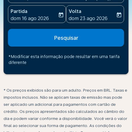
Partida
Volta
today
today
fc-booking-departure-date-aria-label
fc-booking-return-date-ari
dom 16 ago 2026
dom 23 ago 2026
Pesquisar
*Modificar esta informação pode resultar em uma tarifa
diferente
* Os preços exibidos são para um adulto. Preços em BRL. Taxas e
impostos inclusos. Não se aplicam taxas de emissão mas pode
ser aplicado um adicional para pagamentos com cartão de
crédito. Os preços apresentados são calculados ao câmbio do
dia e podem variar conforme a disponibilidade. Você verá o valor
final ao selecionar sua forma de pagamento. As condições do