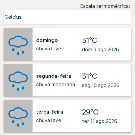
Escala termométrica
:
Weather unit option Celcius Selected
Celcius
keyboard_arrow_down
31°C
domingo
chuva leve
dom 9 ago 2026
31°C
segunda-feira
chuva moderada
seg 10 ago 2026
29°C
terça-feira
chuva leve
ter 11 ago 2026