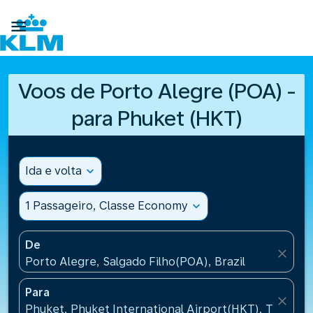

Voos de Porto Alegre (POA) -
para Phuket (HKT)
Ida e volta
expand_more
1 Passageiro, Classe Economy
expand_more
De
close
Porto Alegre, Salgado Filho(POA), Brazil
Para
close
Phuket, Phuket International Airport(HKT), Thailand