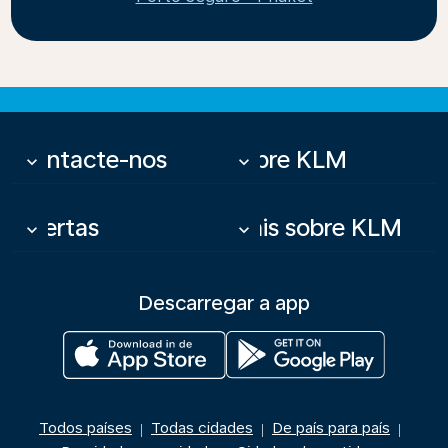
Contacte-nos
Sobre KLM
keyboard_arrow_down
keyboard_arrow_down
Ofertas
Mais sobre KLM
keyboard_arrow_down
keyboard_arrow_down
Descarregar a app
Todos países
Todas cidades
De país para país
|
|
|