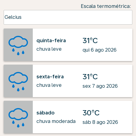
Escala termométrica
:
Weather unit option Celcius Selected
Celcius
keyboard_arrow_down
31°C
quinta-feira
chuva leve
qui 6 ago 2026
31°C
sexta-feira
chuva leve
sex 7 ago 2026
30°C
sábado
chuva moderada
sáb 8 ago 2026