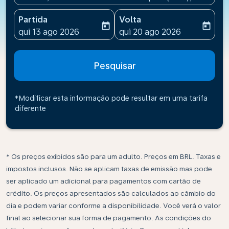
Partida
Volta
today
today
fc-booking-departure-date-aria-label
fc-booking-return-date-ari
qui 13 ago 2026
qui 20 ago 2026
Pesquisar
*Modificar esta informação pode resultar em uma tarifa
diferente
* Os preços exibidos são para um adulto. Preços em BRL. Taxas e
impostos inclusos. Não se aplicam taxas de emissão mas pode
ser aplicado um adicional para pagamentos com cartão de
crédito. Os preços apresentados são calculados ao câmbio do
dia e podem variar conforme a disponibilidade. Você verá o valor
final ao selecionar sua forma de pagamento. As condições do