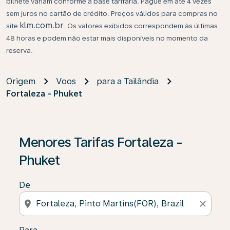
bilhete variam conforme a base tarifária. Pague em até 4 vezes
sem juros no cartão de crédito. Preços válidos para compras no
klm.com.br
site
. Os valores exibidos correspondem às últimas
48 horas e podem não estar mais disponíveis no momento da
reserva.
Origem
Voos
para a Tailândia
Fortaleza - Phuket
Se não forem encontrados resultados, clique em “Enco
Menores Tarifas Fortaleza -
Phuket
De
location_on
close