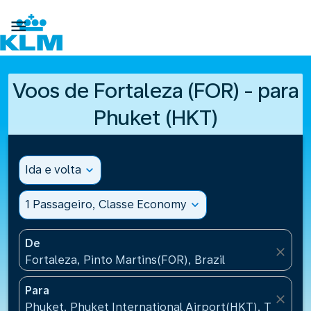

Voos de Fortaleza (FOR) - para
Phuket (HKT)
Ida e volta
expand_more
1 Passageiro, Classe Economy
expand_more
De
close
Fortaleza, Pinto Martins(FOR), Brazil
Para
close
Phuket, Phuket International Airport(HKT), Thailand