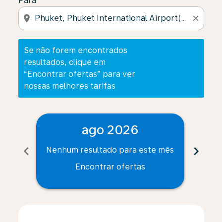
Para
location_on
close
Se não forem encontrados
resultados, clique em
“Encontrar ofertas” para ver
nossas melhores tarifas
ago 2026
chevron_left
chevron_right
Nenhum resultado para este mês
Nenh
Encontrar ofertas
Displaying fares for agosto-2026