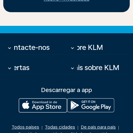
Contacte-nos
Sobre KLM
keyboard_arrow_down
keyboard_arrow_down
Ofertas
Mais sobre KLM
keyboard_arrow_down
keyboard_arrow_down
Descarregar a app
Todos países
Todas cidades
De país para país
|
|
|