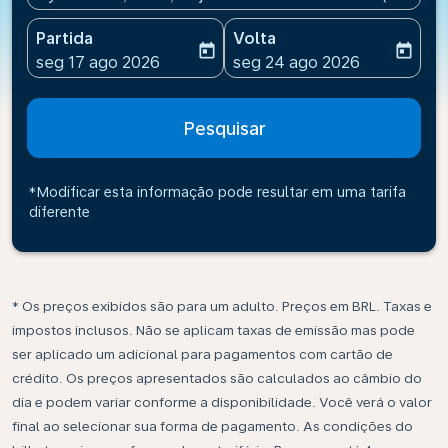
Partida
Volta
today
today
fc-booking-departure-date-aria-label
fc-booking-return-date-ari
seg 17 ago 2026
seg 24 ago 2026
Pesquisar
*Modificar esta informação pode resultar em uma tarifa
diferente
* Os preços exibidos são para um adulto. Preços em BRL. Taxas e
impostos inclusos. Não se aplicam taxas de emissão mas pode
ser aplicado um adicional para pagamentos com cartão de
crédito. Os preços apresentados são calculados ao câmbio do
dia e podem variar conforme a disponibilidade. Você verá o valor
final ao selecionar sua forma de pagamento. As condições do