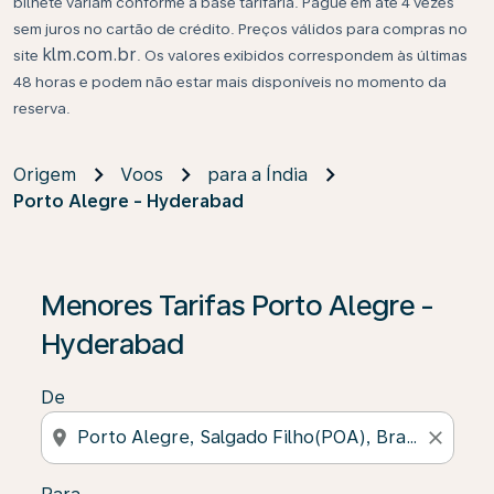
bilhete variam conforme a base tarifária. Pague em até 4 vezes
sem juros no cartão de crédito. Preços válidos para compras no
klm.com.br
site
. Os valores exibidos correspondem às últimas
48 horas e podem não estar mais disponíveis no momento da
reserva.
Origem
Voos
para a Índia
Porto Alegre - Hyderabad
Se não forem encontrados resultados, clique em “Enco
Menores Tarifas Porto Alegre -
Hyderabad
De
location_on
close