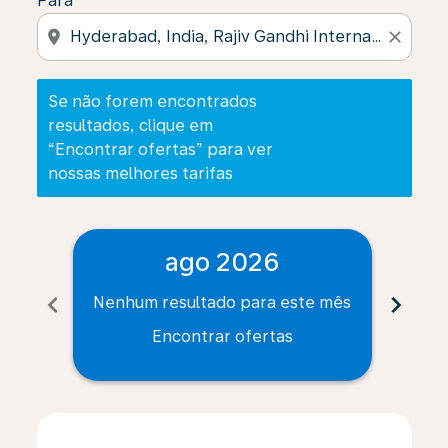
Para
location_on
close
Se não forem encontrados
resultados, clique em
“Encontrar ofertas” para ver
nossas melhores tarifas
ago 2026
chevron_left
chevron_right
Nenhum resultado para este mês
Nenh
Encontrar ofertas
Displaying fares for agosto-2026