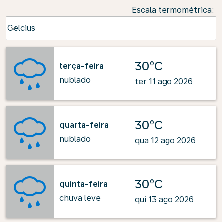
Escala termométrica
:
Weather unit option Celcius Selected
Celcius
keyboard_arrow_down
30°C
terça-feira
nublado
ter 11 ago 2026
30°C
quarta-feira
nublado
qua 12 ago 2026
30°C
quinta-feira
chuva leve
qui 13 ago 2026