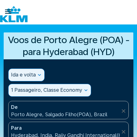

Voos de Porto Alegre (POA) -
para Hyderabad (HYD)
Ida e volta
expand_more
1 Passageiro, Classe Economy
expand_more
De
close
Porto Alegre, Salgado Filho(POA), Brazil
Para
close
Hyderabad, India, Rajiv Gandhi International(HYD), I