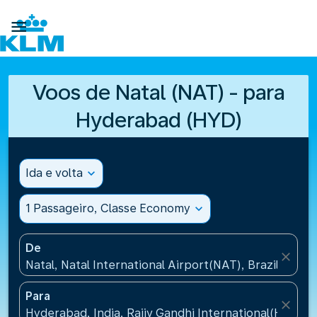

Voos de Natal (NAT) - para
Hyderabad (HYD)
Ida e volta
expand_more
1 Passageiro, Classe Economy
expand_more
De
close
Natal, Natal International Airport(NAT), Brazil
Para
close
Hyderabad, India, Rajiv Gandhi International(HYD), I