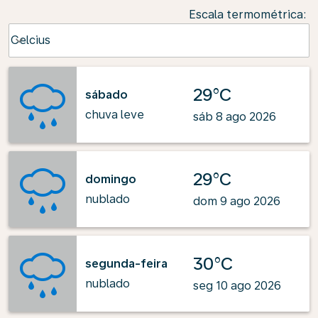
Escala termométrica
:
Weather unit option Celcius Selected
Celcius
keyboard_arrow_down
29°C
sábado
chuva leve
sáb 8 ago 2026
29°C
domingo
nublado
dom 9 ago 2026
30°C
segunda-feira
nublado
seg 10 ago 2026