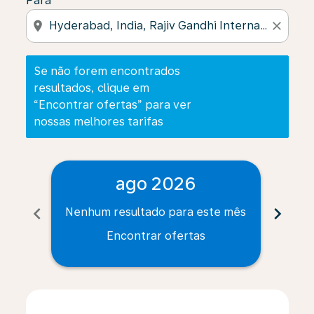
Para
location_on
close
Se não forem encontrados
resultados, clique em
“Encontrar ofertas” para ver
nossas melhores tarifas
ago 2026
chevron_left
chevron_right
Nenhum resultado para este mês
Nenh
Encontrar ofertas
Displaying fares for agosto-2026