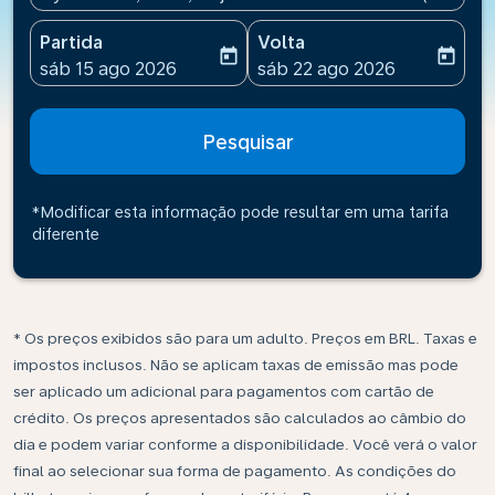
Partida
Volta
today
today
fc-booking-departure-date-aria-label
fc-booking-return-date-ari
sáb 15 ago 2026
sáb 22 ago 2026
Pesquisar
*Modificar esta informação pode resultar em uma tarifa
diferente
* Os preços exibidos são para um adulto. Preços em BRL. Taxas e
impostos inclusos. Não se aplicam taxas de emissão mas pode
ser aplicado um adicional para pagamentos com cartão de
crédito. Os preços apresentados são calculados ao câmbio do
dia e podem variar conforme a disponibilidade. Você verá o valor
final ao selecionar sua forma de pagamento. As condições do