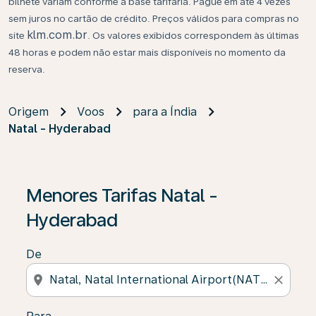
bilhete variam conforme a base tarifária. Pague em até 4 vezes
sem juros no cartão de crédito. Preços válidos para compras no
klm.com.br
site
. Os valores exibidos correspondem às últimas
48 horas e podem não estar mais disponíveis no momento da
reserva.
Origem
Voos
para a Índia
Natal - Hyderabad
Se não forem encontrados resultados, clique em “Enco
Menores Tarifas Natal -
Hyderabad
De
location_on
close