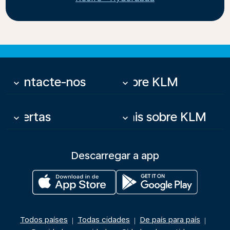
Contacte-nos
Sobre KLM
keyboard_arrow_down
keyboard_arrow_down
Ofertas
Mais sobre KLM
keyboard_arrow_down
keyboard_arrow_down
Descarregar a app
Todos países
Todas cidades
De país para país
|
|
|