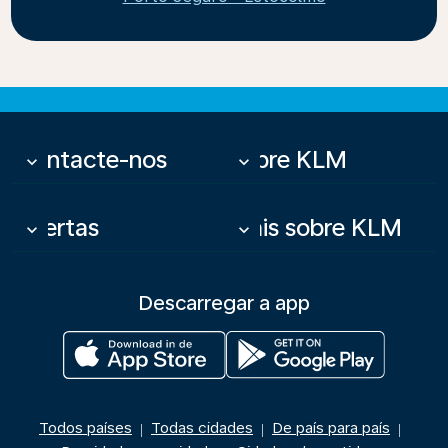
Contacte-nos
Sobre KLM
keyboard_arrow_down
keyboard_arrow_down
Ofertas
Mais sobre KLM
keyboard_arrow_down
keyboard_arrow_down
Descarregar a app
Todos países
Todas cidades
De país para país
|
|
|