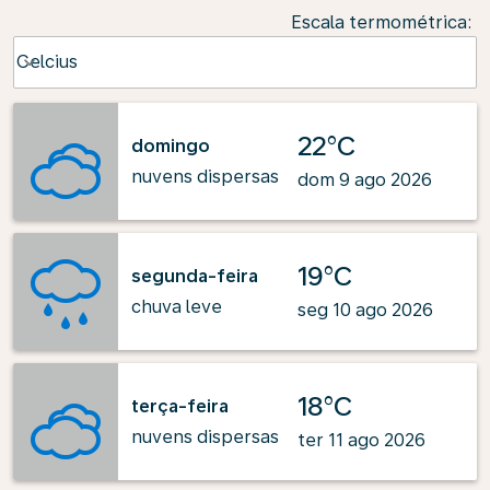
Escala termométrica
:
Weather unit option Celcius Selected
Celcius
keyboard_arrow_down
22°C
domingo
nuvens dispersas
dom 9 ago 2026
19°C
segunda-feira
chuva leve
seg 10 ago 2026
18°C
terça-feira
nuvens dispersas
ter 11 ago 2026