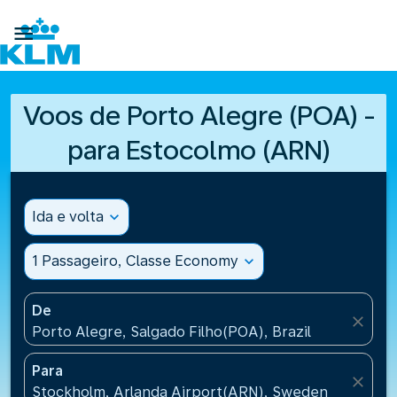

Voos de Porto Alegre (POA) -
para Estocolmo (ARN)
Ida e volta
expand_more
1 Passageiro, Classe Economy
expand_more
De
close
Porto Alegre, Salgado Filho(POA), Brazil
Para
close
Stockholm, Arlanda Airport(ARN), Sweden