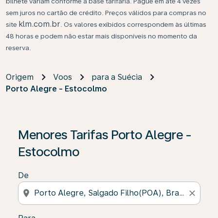
bilhete variam conforme a base tarifária. Pague em até 4 vezes
sem juros no cartão de crédito. Preços válidos para compras no
klm.com.br
site
. Os valores exibidos correspondem às últimas
48 horas e podem não estar mais disponíveis no momento da
reserva.
Origem
Voos
para a Suécia
Porto Alegre - Estocolmo
Se não forem encontrados resultados, clique em “Enco
Menores Tarifas Porto Alegre -
Estocolmo
De
location_on
close