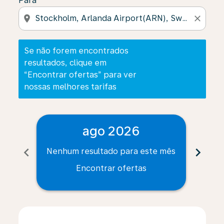
Para
location_on
close
Se não forem encontrados
resultados, clique em
“Encontrar ofertas” para ver
nossas melhores tarifas
ago 2026
chevron_left
chevron_right
Nenhum resultado para este mês
Nenh
Encontrar ofertas
Displaying fares for agosto-2026