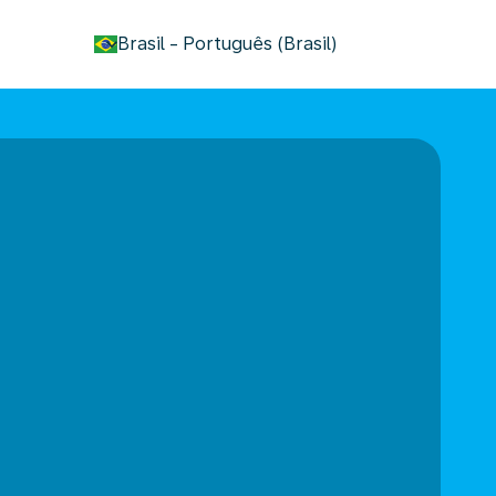
keyboard_arrow_down
Brasil
-
Português (Brasil)