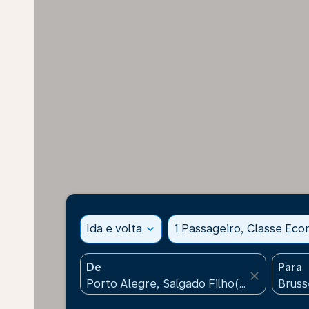
Ida e volta
expand_more
1 Passageiro, Classe Ec
De
Para
close