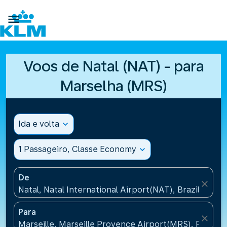

Voos de Natal (NAT) - para
Marselha (MRS)
Ida e volta
expand_more
1 Passageiro, Classe Economy
expand_more
De
close
Natal, Natal International Airport(NAT), Brazil
Para
close
Marseille, Marseille Provence Airport(MRS), France