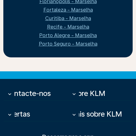
Florianópolis - Marselha
Fortaleza - Marselha
Curitiba - Marselha
Recife - Marselha
Porto Alegre - Marselha
Porto Seguro - Marselha
Contacte-nos
Sobre KLM
keyboard_arrow_down
keyboard_arrow_down
Ofertas
Mais sobre KLM
keyboard_arrow_down
keyboard_arrow_down