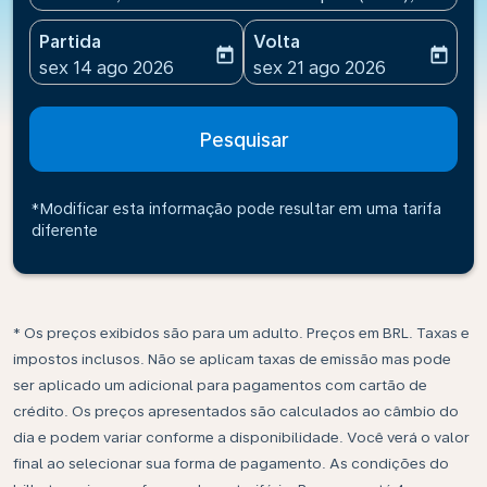
Partida
Volta
today
today
fc-booking-departure-date-aria-label
fc-booking-return-date-ari
sex 14 ago 2026
sex 21 ago 2026
Pesquisar
*Modificar esta informação pode resultar em uma tarifa
diferente
* Os preços exibidos são para um adulto. Preços em BRL. Taxas e
impostos inclusos. Não se aplicam taxas de emissão mas pode
ser aplicado um adicional para pagamentos com cartão de
crédito. Os preços apresentados são calculados ao câmbio do
dia e podem variar conforme a disponibilidade. Você verá o valor
final ao selecionar sua forma de pagamento. As condições do