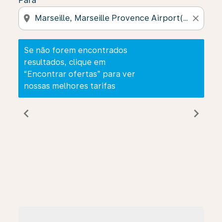
Para
location_on
close
Se não forem encontrados
resultados, clique em
“Encontrar ofertas” para ver
nossas melhores tarifas
chevron_left
chevron_right