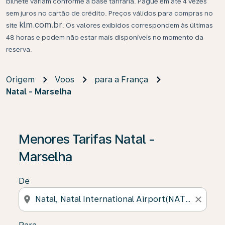
bilhete variam conforme a base tarifária. Pague em até 4 vezes
sem juros no cartão de crédito. Preços válidos para compras no
klm.com.br
site
. Os valores exibidos correspondem às últimas
48 horas e podem não estar mais disponíveis no momento da
reserva.
Origem
Voos
para a França
Natal - Marselha
Se não forem encontrados resultados, clique em “Enco
Menores Tarifas Natal -
Marselha
De
location_on
close