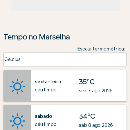
Tempo no Marselha
Escala termométrica
:
Weather unit option Celcius Selected
Celcius
keyboard_arrow_down
35°C
sexta-feira
céu limpo
sex 7 ago 2026
34°C
sábado
céu limpo
sáb 8 ago 2026