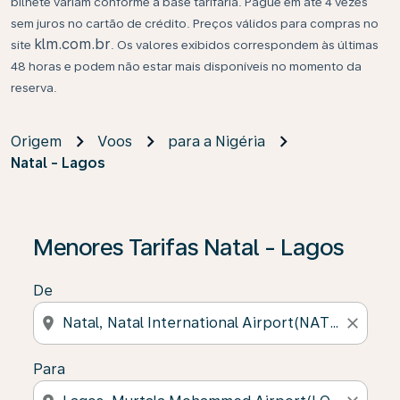
bilhete variam conforme a base tarifária. Pague em até 4 vezes
sem juros no cartão de crédito. Preços válidos para compras no
klm.com.br
site
. Os valores exibidos correspondem às últimas
48 horas e podem não estar mais disponíveis no momento da
reserva.
Origem
Voos
para a Nigéria
Natal - Lagos
Se não forem encontrados resultados, clique em “Enco
Menores Tarifas Natal - Lagos
De
location_on
close
Para