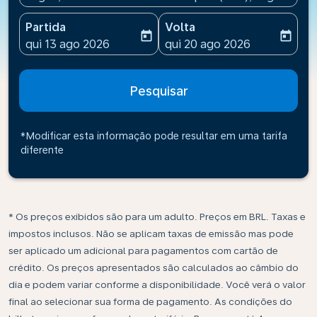
Partida
Volta
today
today
fc-booking-departure-date-aria-label
fc-booking-return-date-ari
qui 13 ago 2026
qui 20 ago 2026
Pesquisar
*Modificar esta informação pode resultar em uma tarifa
diferente
* Os preços exibidos são para um adulto. Preços em BRL. Taxas e
impostos inclusos. Não se aplicam taxas de emissão mas pode
ser aplicado um adicional para pagamentos com cartão de
crédito. Os preços apresentados são calculados ao câmbio do
dia e podem variar conforme a disponibilidade. Você verá o valor
final ao selecionar sua forma de pagamento. As condições do