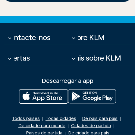
Contacte-nos
Sobre KLM
keyboard_arrow_down
keyboard_arrow_down
Ofertas
Mais sobre KLM
keyboard_arrow_down
keyboard_arrow_down
Descarregar a app
Todos países
Todas cidades
De país para país
|
|
|
De cidade para cidade
Cidades de partida
|
|
Países de partida
De cidade para país
|