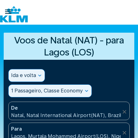

Voos de Natal (NAT) - para
Lagos (LOS)
Ida e volta
expand_more
1 Passageiro, Classe Economy
expand_more
De
close
Natal, Natal International Airport(NAT), Brazil
Para
close
Lagos, Murtala Mohammed Airport(LOS), Nigeria