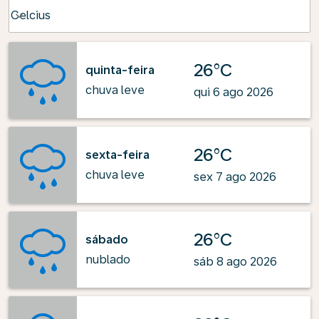
Weather unit option Celcius Selected
Celcius
keyboard_arrow_down
26°C
quinta-feira
chuva leve
qui 6 ago 2026
26°C
sexta-feira
chuva leve
sex 7 ago 2026
26°C
sábado
nublado
sáb 8 ago 2026