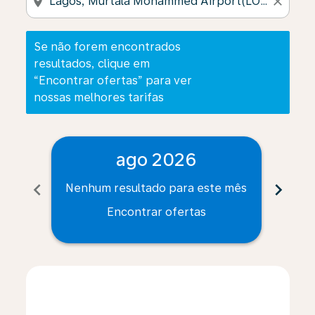
location_on
close
Se não forem encontrados
resultados, clique em
“Encontrar ofertas” para ver
nossas melhores tarifas
ago 2026
chevron_left
chevron_right
Nenhum resultado para este mês
Nenh
Encontrar ofertas
Displaying fares for agosto-2026