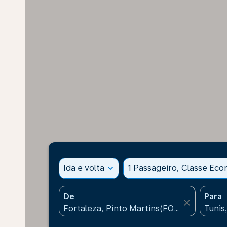
Ida e volta
expand_more
1 Passageiro, Classe Ec
De
Para
close