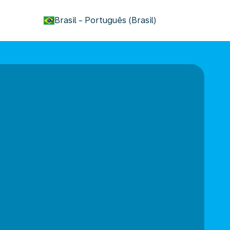
keyboard_arrow_down
Brasil
-
Português (Brasil)