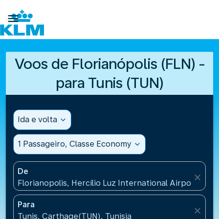

Voos de Florianópolis (FLN) -
para Tunis (TUN)
Ida e volta
expand_more
1 Passageiro, Classe Economy
expand_more
De
close
Florianopolis, Hercílio Luz International Airport(FLN)
Para
close
Tunis, Carthage(TUN), Tunisia