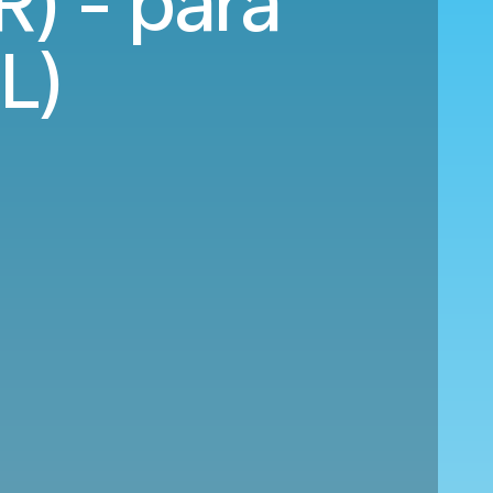
) - para
L)