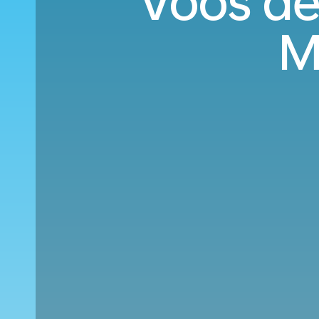
Voos de
M