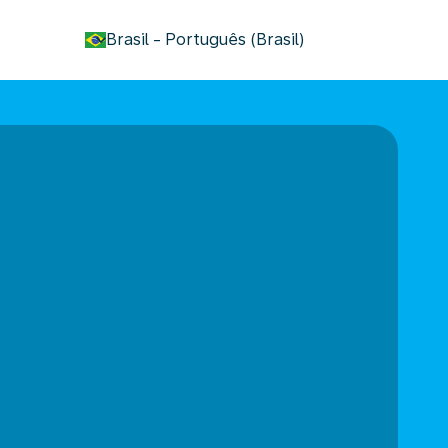
keyboard_arrow_down
Brasil
-
Português (Brasil)