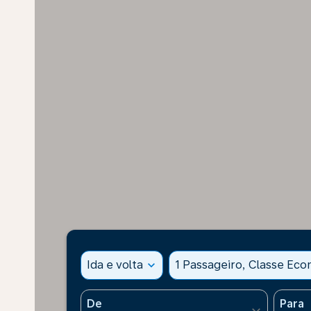
Ida e volta
expand_more
1 Passageiro, Classe Ec
De
Para