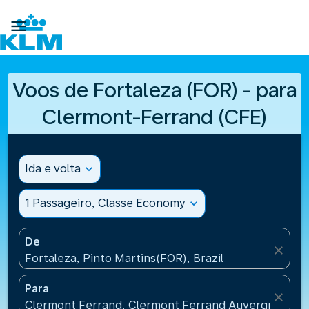

Voos de Fortaleza (FOR) - para
Clermont-Ferrand (CFE)
Ida e volta
expand_more
1 Passageiro, Classe Economy
expand_more
De
close
Fortaleza, Pinto Martins(FOR), Brazil
Para
close
Clermont Ferrand, Clermont Ferrand Auvergne Airp