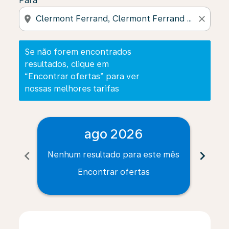
Para
location_on
close
Se não forem encontrados
resultados, clique em
“Encontrar ofertas” para ver
nossas melhores tarifas
ago 2026
chevron_left
chevron_right
Nenhum resultado para este mês
Nenh
Encontrar ofertas
Displaying fares for agosto-2026