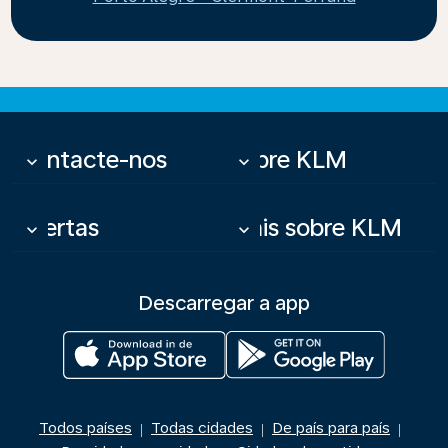
Contacte-nos
Sobre KLM
keyboard_arrow_down
keyboard_arrow_down
Ofertas
Mais sobre KLM
keyboard_arrow_down
keyboard_arrow_down
Descarregar a app
Todos países
Todas cidades
De país para país
|
|
|