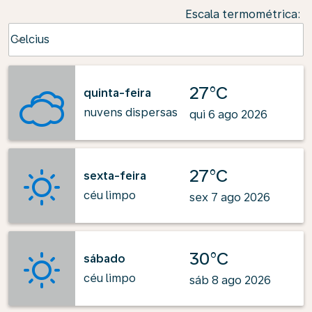
Escala termométrica
:
Weather unit option Celcius Selected
Celcius
keyboard_arrow_down
27°C
quinta-feira
nuvens dispersas
qui 6 ago 2026
27°C
sexta-feira
céu limpo
sex 7 ago 2026
30°C
sábado
céu limpo
sáb 8 ago 2026