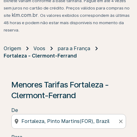
bilhete variam conforme a base tarifária. Pague em até 4 vezes
sem juros no cartão de crédito. Preços válidos para compras no
klm.com.br
site
. Os valores exibidos correspondem às últimas
48 horas e podem não estar mais disponíveis no momento da
reserva.
Origem
Voos
para a França
Fortaleza - Clermont-Ferrand
Se não forem encontrados resultados, clique em “Enco
Menores Tarifas Fortaleza -
Clermont-Ferrand
De
location_on
close