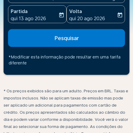
Partida
Volta
today
today
fc-booking-departure-date-aria-label
fc-booking-return-date-ari
qui 13 ago 2026
qui 20 ago 2026
Pesquisar
*Modificar esta informação pode resultar em uma tarifa
diferente
* Os preços exibidos são para um adulto. Preços em BRL. Taxas e
impostos inclusos. Não se aplicam taxas de emissão mas pode
ser aplicado um adicional para pagamentos com cartão de
crédito. Os preços apresentados são calculados ao câmbio do
dia e podem variar conforme a disponibilidade. Você verá o valor
final ao selecionar sua forma de pagamento. As condições do