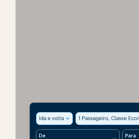
Ida e volta
expand_more
1 Passageiro, Classe Ec
De
Para