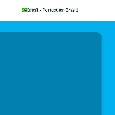
keyboard_arrow_down
Brasil
-
Português (Brasil)