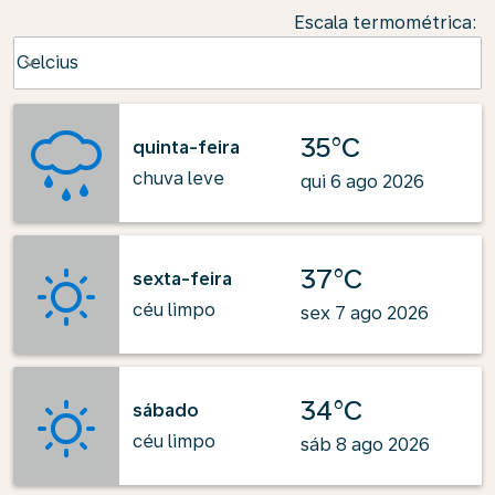
Escala termométrica
:
Weather unit option Celcius Selected
Celcius
keyboard_arrow_down
35°C
quinta-feira
chuva leve
qui 6 ago 2026
37°C
sexta-feira
céu limpo
sex 7 ago 2026
34°C
sábado
céu limpo
sáb 8 ago 2026