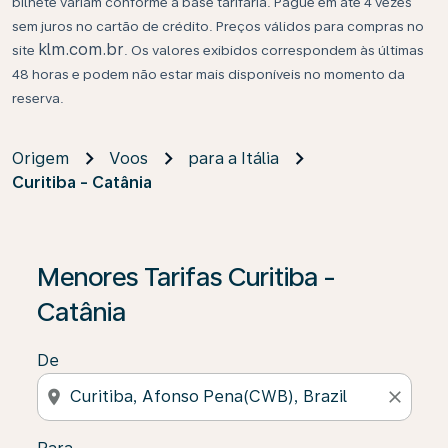
bilhete variam conforme a base tarifária. Pague em até 4 vezes
sem juros no cartão de crédito. Preços válidos para compras no
klm.com.br
site
. Os valores exibidos correspondem às últimas
48 horas e podem não estar mais disponíveis no momento da
reserva.
Origem
Voos
para a Itália
Curitiba - Catânia
Se não forem encontrados resultados, clique em “Enco
Menores Tarifas Curitiba -
Catânia
De
location_on
close