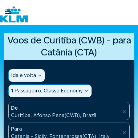

Voos de Curitiba (CWB) - para
Catânia (CTA)
Ida e volta
expand_more
1 Passageiro, Classe Economy
expand_more
De
close
Curitiba, Afonso Pena(CWB), Brazil
Para
close
Catania - Sicily, Fontanarossa(CTA), Italy