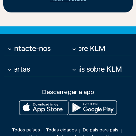
Contacte-nos
Sobre KLM
keyboard_arrow_down
keyboard_arrow_down
Ofertas
Mais sobre KLM
keyboard_arrow_down
keyboard_arrow_down
Descarregar a app
Todos países
Todas cidades
De país para país
|
|
|