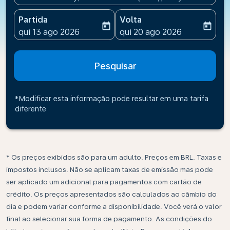
Partida
Volta
today
today
fc-booking-departure-date-aria-label
fc-booking-return-date-ari
qui 13 ago 2026
qui 20 ago 2026
Pesquisar
*Modificar esta informação pode resultar em uma tarifa
diferente
* Os preços exibidos são para um adulto. Preços em BRL. Taxas e
impostos inclusos. Não se aplicam taxas de emissão mas pode
ser aplicado um adicional para pagamentos com cartão de
crédito. Os preços apresentados são calculados ao câmbio do
dia e podem variar conforme a disponibilidade. Você verá o valor
final ao selecionar sua forma de pagamento. As condições do