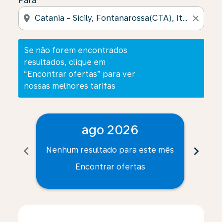
Para
location_on
close
Se não forem encontrados
resultados, clique em
“Encontrar ofertas” para ver
nossas melhores tarifas
ago 2026
chevron_left
chevron_right
Nenhum resultado para este mês
Nenh
Encontrar ofertas
Displaying fares for agosto-2026