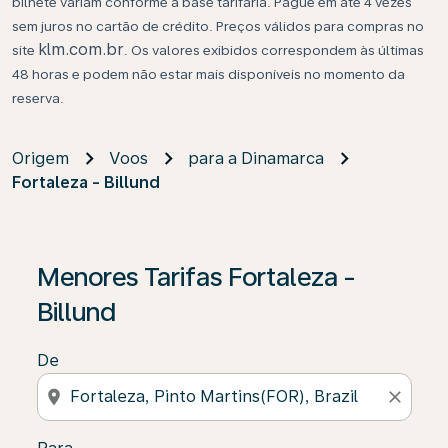
bilhete variam conforme a base tarifária. Pague em até 4 vezes
sem juros no cartão de crédito. Preços válidos para compras no
klm.com.br
site
. Os valores exibidos correspondem às últimas
48 horas e podem não estar mais disponíveis no momento da
reserva.
Origem
Voos
para a Dinamarca
Fortaleza - Billund
Se não forem encontrados resultados, clique em “Enco
Menores Tarifas Fortaleza -
Billund
De
location_on
close