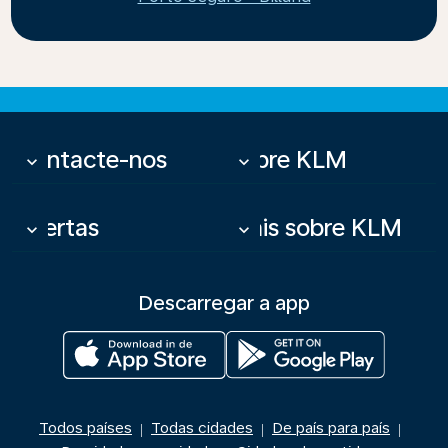
Contacte-nos
Sobre KLM
keyboard_arrow_down
keyboard_arrow_down
Ofertas
Mais sobre KLM
keyboard_arrow_down
keyboard_arrow_down
Descarregar a app
Todos países
Todas cidades
De país para país
|
|
|