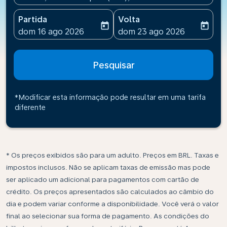
Partida
Volta
today
today
fc-booking-departure-date-aria-label
fc-booking-return-date-ari
dom 16 ago 2026
dom 23 ago 2026
Pesquisar
*Modificar esta informação pode resultar em uma tarifa
diferente
* Os preços exibidos são para um adulto. Preços em BRL. Taxas e
impostos inclusos. Não se aplicam taxas de emissão mas pode
ser aplicado um adicional para pagamentos com cartão de
crédito. Os preços apresentados são calculados ao câmbio do
dia e podem variar conforme a disponibilidade. Você verá o valor
final ao selecionar sua forma de pagamento. As condições do