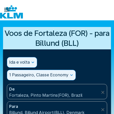

Voos de Fortaleza (FOR) - para
Billund (BLL)
Ida e volta
expand_more
1 Passageiro, Classe Economy
expand_more
De
close
Fortaleza, Pinto Martins(FOR), Brazil
Para
close
Billund, Billund Airport(BLL), Denmark