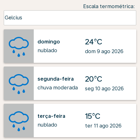
Escala termométrica
:
Weather unit option Celcius Selected
Celcius
keyboard_arrow_down
24°C
domingo
nublado
dom 9 ago 2026
20°C
segunda-feira
chuva moderada
seg 10 ago 2026
15°C
terça-feira
nublado
ter 11 ago 2026