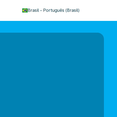
keyboard_arrow_down
Brasil
-
Português (Brasil)