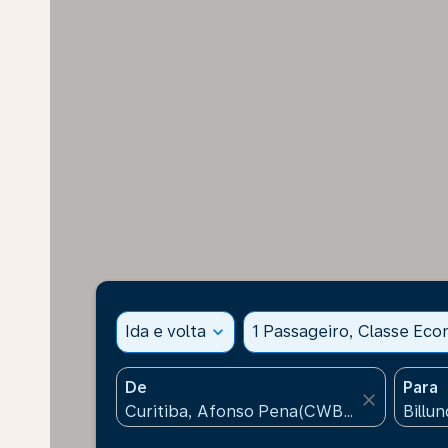
Ida e volta
expand_more
1 Passageiro, Classe Ec
De
Para
close