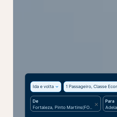
Ida e volta
expand_more
1 Passageiro, Classe Ec
De
Para
close