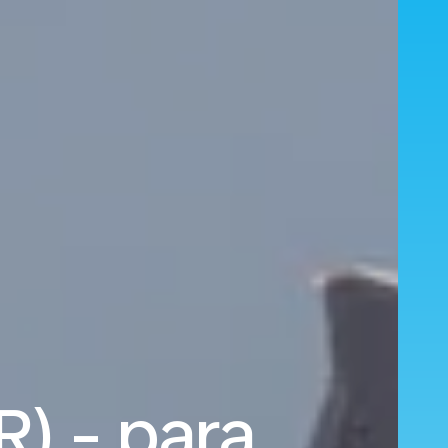
) - para