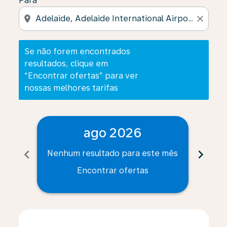
Para
location_on
close
Se não forem encontrados
resultados, clique em
“Encontrar ofertas” para ver
nossas melhores tarifas
ago 2026
chevron_left
chevron_right
Nenhum resultado para este mês
Nenh
Encontrar ofertas
Displaying fares for agosto-2026