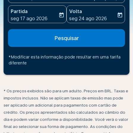
Partida
Volta
today
today
fc-booking-departure-date-aria-label
fc-booking-return-date-ari
seg 17 ago 2026
seg 24 ago 2026
Pesquisar
*Modificar esta informação pode resultar em uma tarifa
diferente
* Os preços exibidos são para um adulto. Preços em BRL. Taxas e
impostos inclusos. Não se aplicam taxas de emissão mas pode
ser aplicado um adicional para pagamentos com cartão de
crédito. Os preços apresentados são calculados ao câmbio do
dia e podem variar conforme a disponibilidade. Você verá o valor
final ao selecionar sua forma de pagamento. As condições do