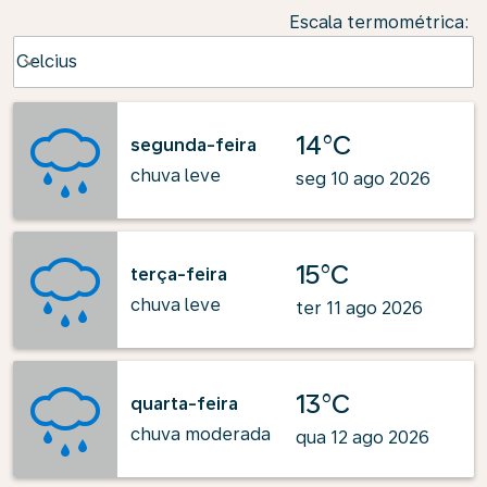
Escala termométrica
:
Weather unit option Celcius Selected
Celcius
keyboard_arrow_down
14°C
segunda-feira
chuva leve
seg 10 ago 2026
15°C
terça-feira
chuva leve
ter 11 ago 2026
13°C
quarta-feira
chuva moderada
qua 12 ago 2026