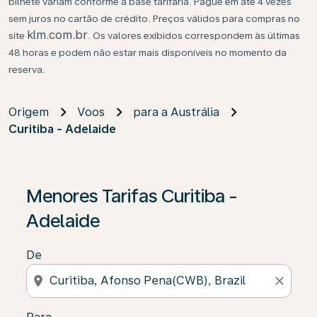
bilhete variam conforme a base tarifária. Pague em até 4 vezes
sem juros no cartão de crédito. Preços válidos para compras no
klm.com.br
site
. Os valores exibidos correspondem às últimas
48 horas e podem não estar mais disponíveis no momento da
reserva.
Origem
Voos
para a Austrália
Curitiba - Adelaide
Se não forem encontrados resultados, clique em “Enco
Menores Tarifas Curitiba -
Adelaide
De
location_on
close