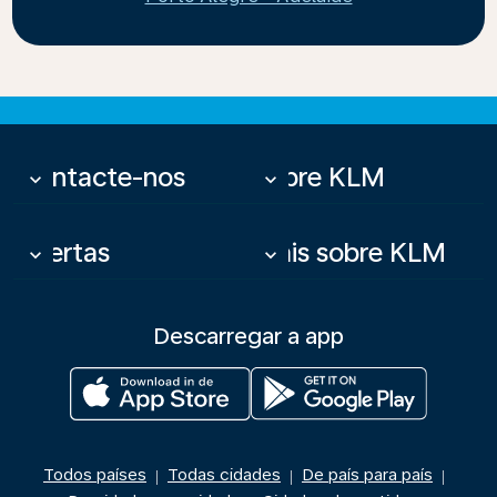
Contacte-nos
Sobre KLM
keyboard_arrow_down
keyboard_arrow_down
Ofertas
Mais sobre KLM
keyboard_arrow_down
keyboard_arrow_down
Descarregar a app
Todos países
Todas cidades
De país para país
|
|
|