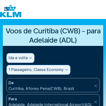

Voos de Curitiba (CWB) - para
Adelaide (ADL)
Ida e volta
expand_more
1 Passageiro, Classe Economy
expand_more
De
close
Curitiba, Afonso Pena(CWB), Brazil
Para
close
Adelaide, Adelaide International Airport(ADL), Austr