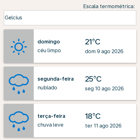
Escala termométrica
:
Weather unit option Celcius Selected
Celcius
keyboard_arrow_down
21°C
domingo
céu limpo
dom 9 ago 2026
25°C
segunda-feira
nublado
seg 10 ago 2026
18°C
terça-feira
chuva leve
ter 11 ago 2026