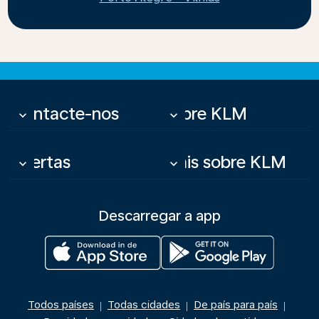
Contacte-nos
Sobre KLM
keyboard_arrow_down
keyboard_arrow_down
Ofertas
Mais sobre KLM
keyboard_arrow_down
keyboard_arrow_down
Descarregar a app
Todos países
Todas cidades
De país para país
|
|
|