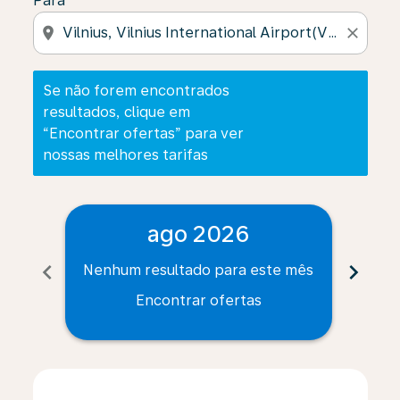
Para
location_on
close
Se não forem encontrados
resultados, clique em
“Encontrar ofertas” para ver
nossas melhores tarifas
ago 2026
chevron_left
chevron_right
Nenhum resultado para este mês
Nenh
Encontrar ofertas
Displaying fares for agosto-2026