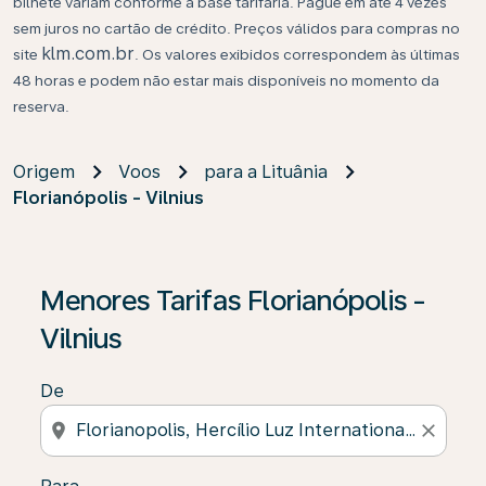
bilhete variam conforme a base tarifária. Pague em até 4 vezes
sem juros no cartão de crédito. Preços válidos para compras no
klm.com.br
site
. Os valores exibidos correspondem às últimas
48 horas e podem não estar mais disponíveis no momento da
reserva.
Origem
Voos
para a Lituânia
Florianópolis - Vilnius
Se não forem encontrados resultados, clique em “Enco
Menores Tarifas Florianópolis -
Vilnius
De
location_on
close