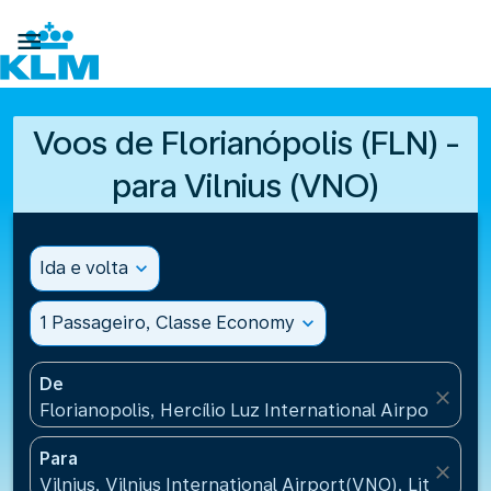

Voos de Florianópolis (FLN) -
para Vilnius (VNO)
Ida e volta
expand_more
1 Passageiro, Classe Economy
expand_more
De
close
Florianopolis, Hercílio Luz International Airport(FLN)
Para
close
Vilnius, Vilnius International Airport(VNO), Lithuania