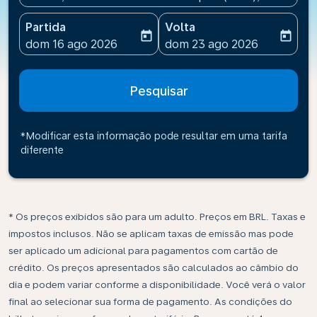
Partida
Volta
today
today
fc-booking-departure-date-aria-label
fc-booking-return-date-ari
dom 16 ago 2026
dom 23 ago 2026
Pesquisar
*Modificar esta informação pode resultar em uma tarifa
diferente
* Os preços exibidos são para um adulto. Preços em BRL. Taxas e
impostos inclusos. Não se aplicam taxas de emissão mas pode
ser aplicado um adicional para pagamentos com cartão de
crédito. Os preços apresentados são calculados ao câmbio do
dia e podem variar conforme a disponibilidade. Você verá o valor
final ao selecionar sua forma de pagamento. As condições do