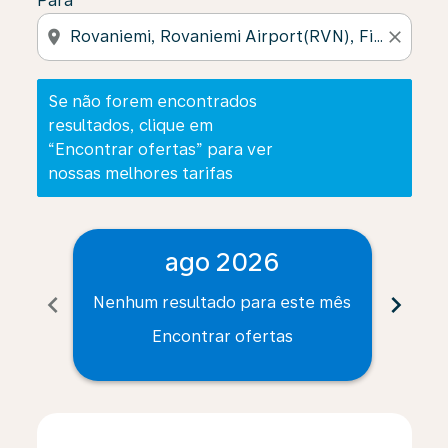
Para
location_on
close
Se não forem encontrados
resultados, clique em
“Encontrar ofertas” para ver
nossas melhores tarifas
ago 2026
chevron_left
chevron_right
Nenhum resultado para este mês
Nenh
Encontrar ofertas
Displaying fares for agosto-2026