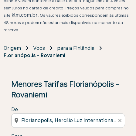
bilhete variam conforme a base tarifária. Pague em até 4 vezes
sem juros no cartão de crédito. Preços válidos para compras no
klm.com.br
site
. Os valores exibidos correspondem às últimas
48 horas e podem não estar mais disponíveis no momento da
reserva.
Origem
Voos
para a Finlândia
Florianópolis - Rovaniemi
Se não forem encontrados resultados, clique em “Enco
Menores Tarifas Florianópolis -
Rovaniemi
De
location_on
close