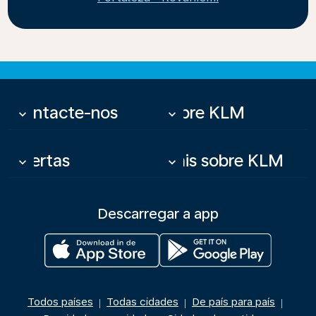
Contacte-nos
Sobre KLM
keyboard_arrow_down
keyboard_arrow_down
Ofertas
Mais sobre KLM
keyboard_arrow_down
keyboard_arrow_down
Descarregar a app
Todos países
Todas cidades
De país para país
|
|
|