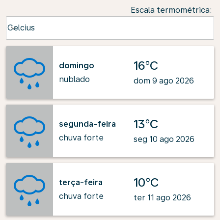
Escala termométrica
:
Weather unit option Celcius Selected
Celcius
keyboard_arrow_down
16°C
domingo
nublado
dom 9 ago 2026
13°C
segunda-feira
chuva forte
seg 10 ago 2026
10°C
terça-feira
chuva forte
ter 11 ago 2026