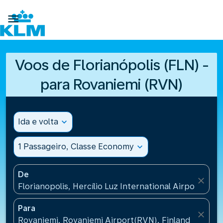

Voos de Florianópolis (FLN) -
para Rovaniemi (RVN)
Ida e volta
expand_more
1 Passageiro, Classe Economy
expand_more
De
close
Florianopolis, Hercílio Luz International Airport(FLN)
Para
close
Rovaniemi, Rovaniemi Airport(RVN), Finland