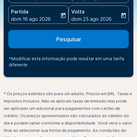
Partida
Volta
today
today
fc-booking-departure-date-aria-label
fc-booking-return-date-ari
dom 16 ago 2026
dom 23 ago 2026
Pesquisar
*Modificar esta informação pode resultar em uma tarifa
diferente
* Os preços exibidos são para um adulto. Preços em BRL. Taxas e
impostos inclusos. Não se aplicam taxas de emissão mas pode
ser aplicado um adicional para pagamentos com cartão de
crédito. Os preços apresentados são calculados ao câmbio do
dia e podem variar conforme a disponibilidade. Você verá o valor
final ao selecionar sua forma de pagamento. As condições do