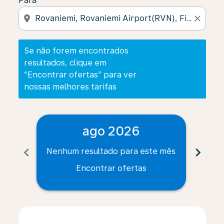
Para
location_on
close
Se não forem encontrados
resultados, clique em
“Encontrar ofertas” para ver
nossas melhores tarifas
ago 2026
chevron_left
chevron_right
Nenhum resultado para este mês
Nenh
Encontrar ofertas
Displaying fares for agosto-2026