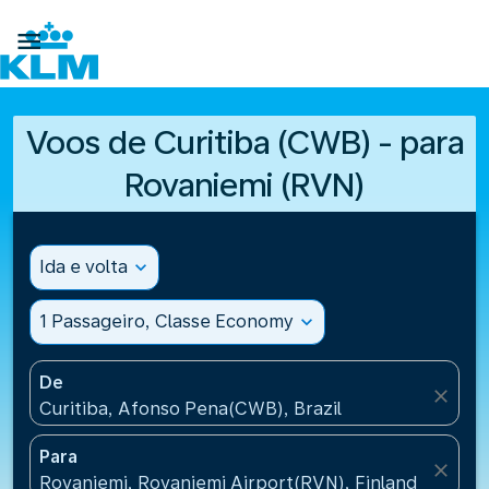

Voos de Curitiba (CWB) - para
Rovaniemi (RVN)
Ida e volta
expand_more
1 Passageiro, Classe Economy
expand_more
De
close
Curitiba, Afonso Pena(CWB), Brazil
Para
close
Rovaniemi, Rovaniemi Airport(RVN), Finland