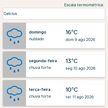
Escala termométrica
:
Weather unit option Celcius Selected
Celcius
keyboard_arrow_down
16°C
domingo
nublado
dom 9 ago 2026
13°C
segunda-feira
chuva forte
seg 10 ago 2026
10°C
terça-feira
chuva forte
ter 11 ago 2026