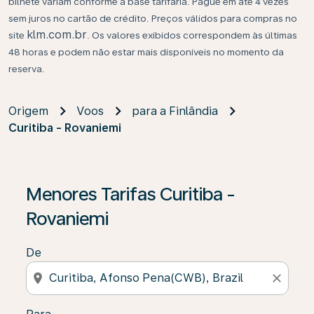
bilhete variam conforme a base tarifária. Pague em até 4 vezes
sem juros no cartão de crédito. Preços válidos para compras no
klm.com.br
site
. Os valores exibidos correspondem às últimas
48 horas e podem não estar mais disponíveis no momento da
reserva.
Origem
Voos
para a Finlândia
Curitiba - Rovaniemi
Se não forem encontrados resultados, clique em “Enco
Menores Tarifas Curitiba -
Rovaniemi
De
location_on
close