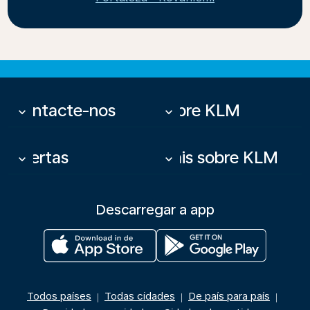
Contacte-nos
Sobre KLM
keyboard_arrow_down
keyboard_arrow_down
Ofertas
Mais sobre KLM
keyboard_arrow_down
keyboard_arrow_down
Descarregar a app
Todos países
Todas cidades
De país para país
|
|
|