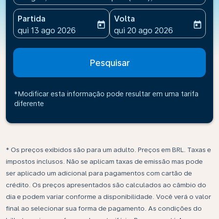
Partida
Volta
today
today
fc-booking-departure-date-aria-label
fc-booking-return-date-ari
qui 13 ago 2026
qui 20 ago 2026
Pesquisar
*Modificar esta informação pode resultar em uma tarifa
diferente
* Os preços exibidos são para um adulto. Preços em BRL. Taxas e
impostos inclusos. Não se aplicam taxas de emissão mas pode
ser aplicado um adicional para pagamentos com cartão de
crédito. Os preços apresentados são calculados ao câmbio do
dia e podem variar conforme a disponibilidade. Você verá o valor
final ao selecionar sua forma de pagamento. As condições do