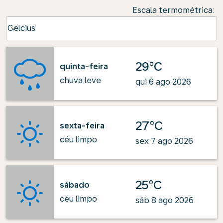
Escala termométrica
:
Weather unit option Celcius Selected
Celcius
keyboard_arrow_down
29°C
quinta-feira
chuva leve
qui 6 ago 2026
27°C
sexta-feira
céu limpo
sex 7 ago 2026
25°C
sábado
céu limpo
sáb 8 ago 2026