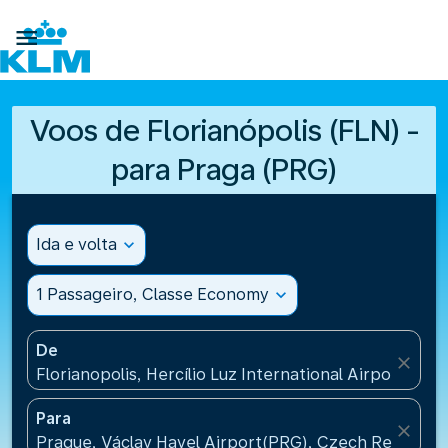

Voos de Florianópolis (FLN) -
para Praga (PRG)
Ida e volta
expand_more
1 Passageiro, Classe Economy
expand_more
De
close
Florianopolis, Hercílio Luz International Airport(FLN)
Para
close
Prague, Václav Havel Airport(PRG), Czech Republic