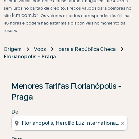
bilhete variam conforme a base tarifária. Pague em até 4 vezes
sem juros no cartão de crédito. Preços válidos para compras no
klm.com.br
site
. Os valores exibidos correspondem às últimas
48 horas e podem não estar mais disponíveis no momento da
reserva.
Origem
Voos
para a República Checa
Florianópolis - Praga
Se não forem encontrados resultados, clique em “Enco
Menores Tarifas Florianópolis -
Praga
De
location_on
close