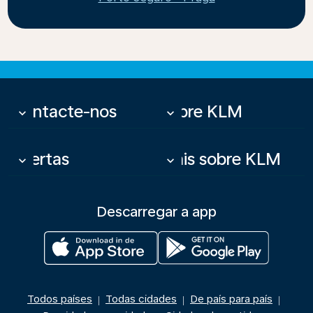
Contacte-nos
Sobre KLM
keyboard_arrow_down
keyboard_arrow_down
Ofertas
Mais sobre KLM
keyboard_arrow_down
keyboard_arrow_down
Descarregar a app
Todos países
Todas cidades
De país para país
|
|
|