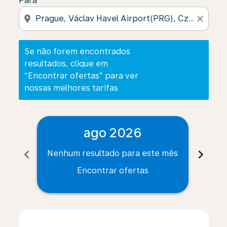
Para
location_on
close
Se não forem encontrados
resultados, clique em
“Encontrar ofertas” para ver
nossas melhores tarifas
ago 2026
chevron_left
chevron_right
Nenhum resultado para este mês
Nenh
Encontrar ofertas
Displaying fares for agosto-2026