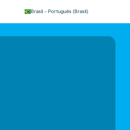
keyboard_arrow_down
Brasil
-
Português (Brasil)