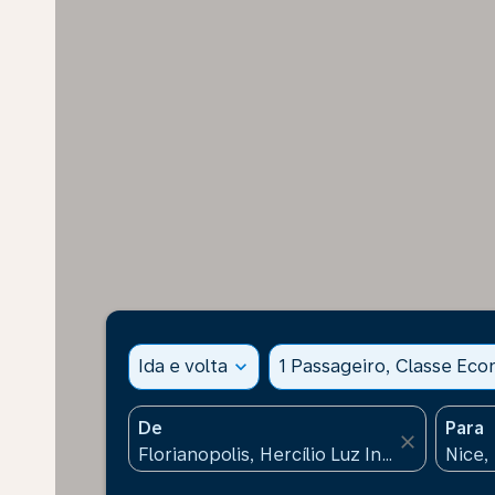
Ida e volta
expand_more
1 Passageiro, Classe Ec
De
Para
close