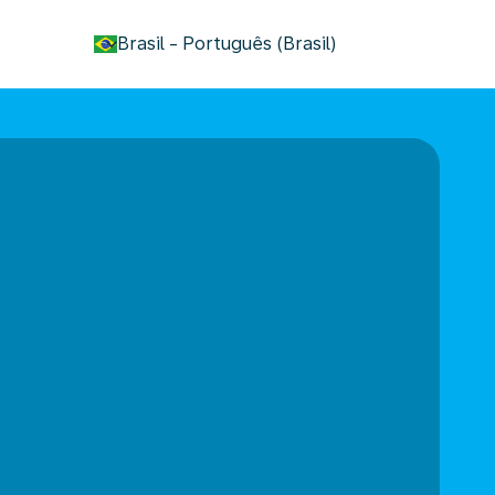
keyboard_arrow_down
Brasil
-
Português (Brasil)