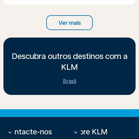
Ver mais
Descubra outros destinos com a
KLM
Brasil
Contacte-nos
Sobre KLM
keyboard_arrow_down
keyboard_arrow_down