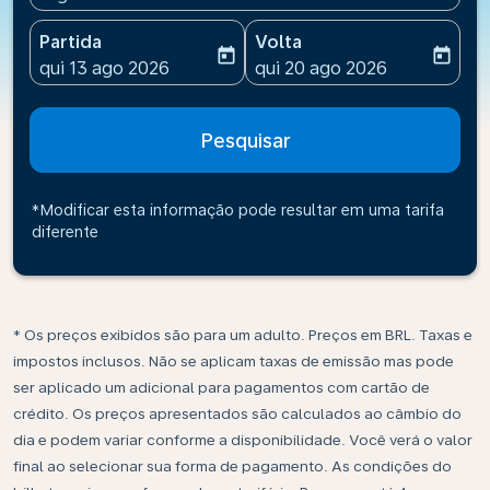
Partida
Volta
today
today
fc-booking-departure-date-aria-label
fc-booking-return-date-ari
qui 13 ago 2026
qui 20 ago 2026
Pesquisar
*Modificar esta informação pode resultar em uma tarifa
diferente
* Os preços exibidos são para um adulto. Preços em BRL. Taxas e
impostos inclusos. Não se aplicam taxas de emissão mas pode
ser aplicado um adicional para pagamentos com cartão de
crédito. Os preços apresentados são calculados ao câmbio do
dia e podem variar conforme a disponibilidade. Você verá o valor
final ao selecionar sua forma de pagamento. As condições do