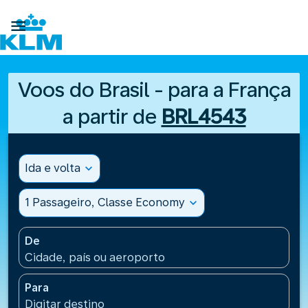

Voos do Brasil - para a França
a partir de
BRL4543
Ida e volta
expand_more
1 Passageiro, Classe Economy
expand_more
De
Cidade, país ou aeroporto
Para
Digitar destino