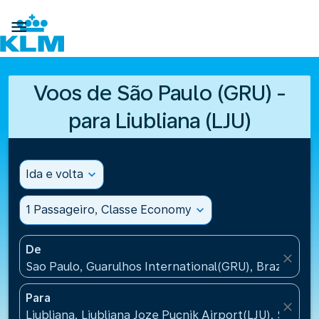

Voos de São Paulo (GRU) -
para Liubliana (LJU)
Ida e volta
expand_more
1 Passageiro, Classe Economy
expand_more
De
close
Sao Paulo, Guarulhos International(GRU), Brazil
Para
close
Ljubljana, Ljubljana Joze Pucnik Airport(LJU), Sloveni