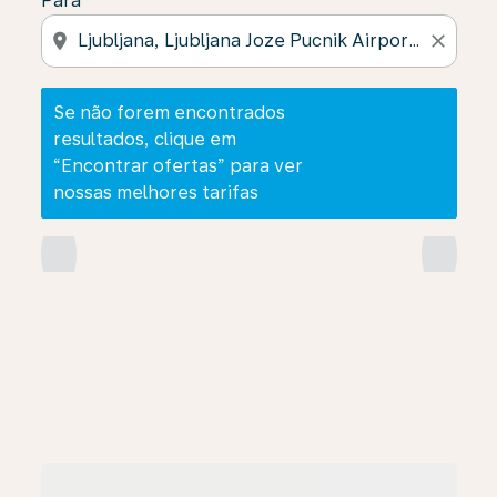
Para
location_on
close
Se não forem encontrados
resultados, clique em
“Encontrar ofertas” para ver
nossas melhores tarifas
chevron_left
chevron_right