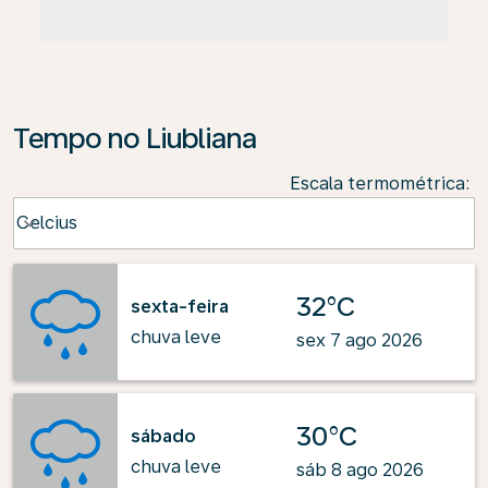
Tempo no Liubliana
Escala termométrica
:
Weather unit option Celcius Selected
Celcius
keyboard_arrow_down
32°C
sexta-feira
chuva leve
sex 7 ago 2026
30°C
sábado
chuva leve
sáb 8 ago 2026