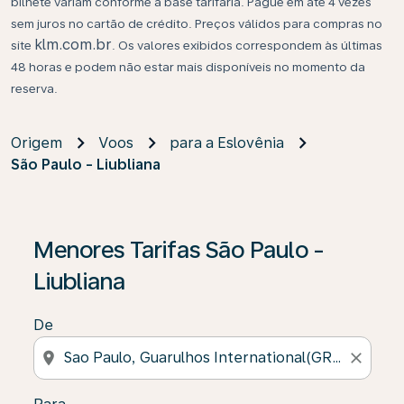
bilhete variam conforme a base tarifária. Pague em até 4 vezes
sem juros no cartão de crédito. Preços válidos para compras no
klm.com.br
site
. Os valores exibidos correspondem às últimas
48 horas e podem não estar mais disponíveis no momento da
reserva.
Origem
Voos
para a Eslovênia
São Paulo - Liubliana
Se não forem encontrados resultados, clique em “Enco
Menores Tarifas São Paulo -
Liubliana
De
location_on
close