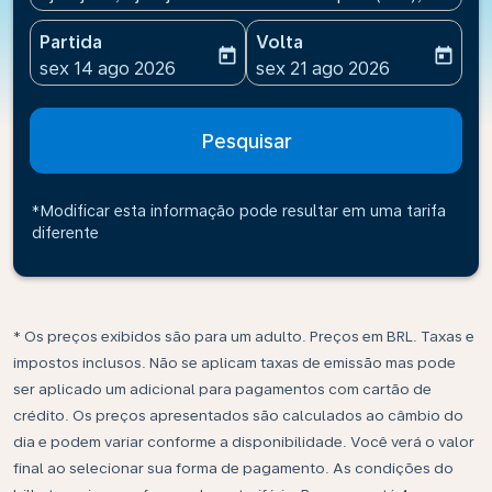
Partida
Volta
today
today
fc-booking-departure-date-aria-label
fc-booking-return-date-ari
sex 14 ago 2026
sex 21 ago 2026
Pesquisar
*Modificar esta informação pode resultar em uma tarifa
diferente
* Os preços exibidos são para um adulto. Preços em BRL. Taxas e
impostos inclusos. Não se aplicam taxas de emissão mas pode
ser aplicado um adicional para pagamentos com cartão de
crédito. Os preços apresentados são calculados ao câmbio do
dia e podem variar conforme a disponibilidade. Você verá o valor
final ao selecionar sua forma de pagamento. As condições do