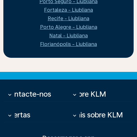
Porto Seguro - Liubliana
Fortaleza - Liubliana
Recife - Liubliana
Porto Alegre - Liubliana
Natal - Liubliana
Florianópolis - Liubliana
Contacte-nos
Sobre KLM
keyboard_arrow_down
keyboard_arrow_down
Ofertas
Mais sobre KLM
keyboard_arrow_down
keyboard_arrow_down