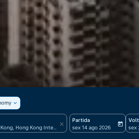
onomy
expand_more
Partida
Vol
close
today
fc-booking-departure-date
fc-b
sex 14 ago 2026
sex 