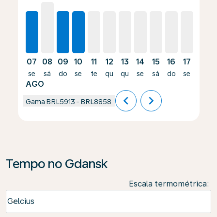
07
08
09
10
11
12
13
14
15
16
17
18
se
sá
do
se
te
qu
qu
se
sá
do
se
te
AGO
chevron_left
chevron_right
Gama
BRL5913
-
BRL8858
Tempo no Gdansk
Escala termométrica
:
Weather unit option Celcius Selected
Celcius
keyboard_arrow_down