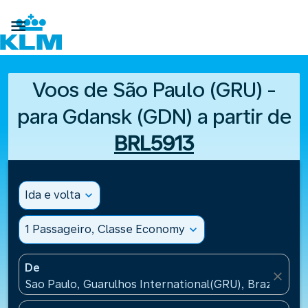

Voos de São Paulo (GRU) -
para Gdansk (GDN) a partir de
BRL5913
Ida e volta
expand_more
1 Passageiro, Classe Economy
expand_more
De
close
Sao Paulo, Guarulhos International(GRU), Brazil