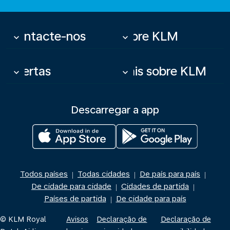
Contacte-nos
Sobre KLM
keyboard_arrow_down
keyboard_arrow_down
Ofertas
Mais sobre KLM
keyboard_arrow_down
keyboard_arrow_down
Descarregar a app
Todos países
Todas cidades
De país para país
|
|
|
De cidade para cidade
Cidades de partida
|
|
Países de partida
De cidade para país
|
© KLM Royal
Avisos
Declaração de
Declaração de