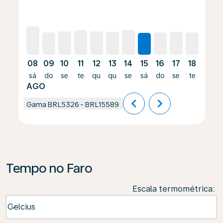
08
09
10
11
12
13
14
15
16
17
18
19
sá
do
se
te
qu
qu
se
sá
do
se
te
qu
AGO
chevron_left
chevron_right
Gama
BRL5326
-
BRL15589
Tempo no Faro
Escala termométrica
:
Weather unit option Celcius Selected
Celcius
keyboard_arrow_down