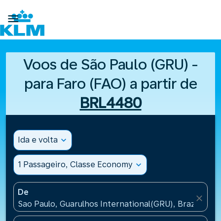

Voos de São Paulo (GRU) -
para Faro (FAO) a partir de
BRL4480
Ida e volta
expand_more
1 Passageiro, Classe Economy
expand_more
De
close
Sao Paulo, Guarulhos International(GRU), Brazil