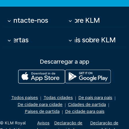
Contacte-nos
Sobre KLM
keyboard_arrow_down
keyboard_arrow_down
Ofertas
Mais sobre KLM
keyboard_arrow_down
keyboard_arrow_down
Descarregar a app
Todos países
Todas cidades
De país para país
|
|
|
De cidade para cidade
Cidades de partida
|
|
Países de partida
De cidade para país
|
© KLM Royal
Avisos
Declaração de
Declaração de