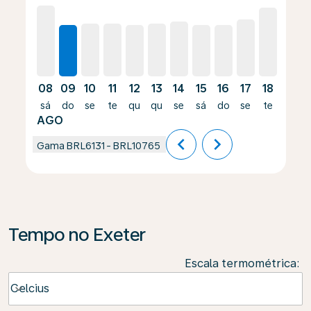
08
09
10
11
12
13
14
15
16
17
18
19
sá
do
se
te
qu
qu
se
sá
do
se
te
qu
AGO
chevron_left
chevron_right
Gama
BRL6131
-
BRL10765
Tempo no Exeter
Escala termométrica
:
Weather unit option Celcius Selected
Celcius
keyboard_arrow_down