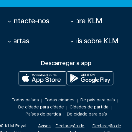
Contacte-nos
Sobre KLM
keyboard_arrow_down
keyboard_arrow_down
Ofertas
Mais sobre KLM
keyboard_arrow_down
keyboard_arrow_down
Descarregar a app
Todos países
Todas cidades
De país para país
|
|
|
De cidade para cidade
Cidades de partida
|
|
Países de partida
De cidade para país
|
© KLM Royal
Avisos
Declaração de
Declaração de