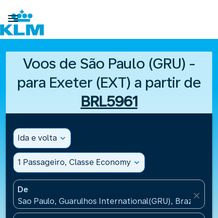

Voos de São Paulo (GRU) -
para Exeter (EXT) a partir de
BRL5961
Ida e volta
expand_more
1 Passageiro, Classe Economy
expand_more
De
close
Sao Paulo, Guarulhos International(GRU), Brazil