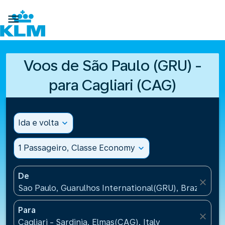

Voos de São Paulo (GRU) -
para Cagliari (CAG)
Ida e volta
expand_more
1 Passageiro, Classe Economy
expand_more
De
close
Sao Paulo, Guarulhos International(GRU), Brazil
Para
close
Cagliari - Sardinia, Elmas(CAG), Italy