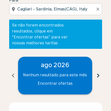
Para
location_on
close
Se não forem encontrados
resultados, clique em
“Encontrar ofertas” para ver
nossas melhores tarifas
ago 2026
chevron_left
chevron_right
Nenhum resultado para este mês
Nenh
Encontrar ofertas
Displaying fares for agosto-2026