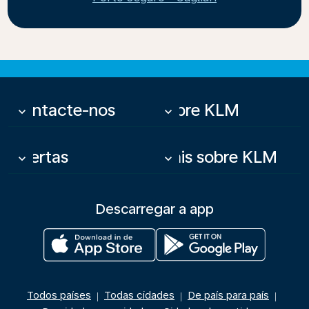
Contacte-nos
Sobre KLM
keyboard_arrow_down
keyboard_arrow_down
Ofertas
Mais sobre KLM
keyboard_arrow_down
keyboard_arrow_down
Descarregar a app
Todos países
Todas cidades
De país para país
|
|
|