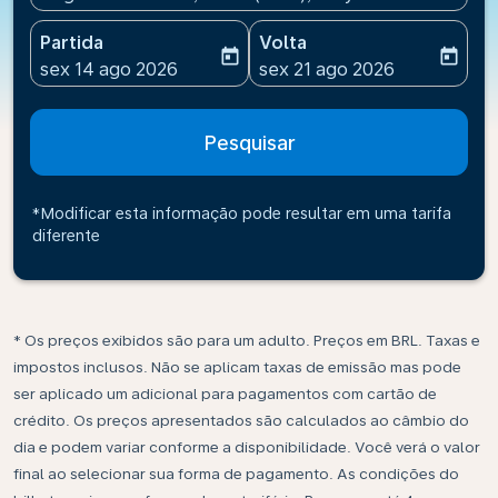
Partida
Volta
today
today
fc-booking-departure-date-aria-label
fc-booking-return-date-ari
sex 14 ago 2026
sex 21 ago 2026
Pesquisar
*Modificar esta informação pode resultar em uma tarifa
diferente
* Os preços exibidos são para um adulto. Preços em BRL. Taxas e
impostos inclusos. Não se aplicam taxas de emissão mas pode
ser aplicado um adicional para pagamentos com cartão de
crédito. Os preços apresentados são calculados ao câmbio do
dia e podem variar conforme a disponibilidade. Você verá o valor
final ao selecionar sua forma de pagamento. As condições do