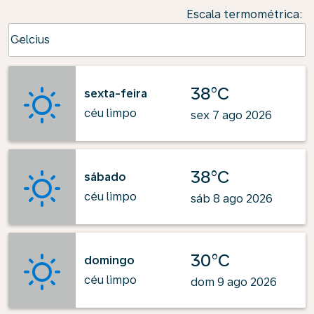
Escala termométrica
:
Weather unit option Celcius Selected
Celcius
keyboard_arrow_down
38°C
sexta-feira
céu limpo
sex 7 ago 2026
38°C
sábado
céu limpo
sáb 8 ago 2026
30°C
domingo
céu limpo
dom 9 ago 2026