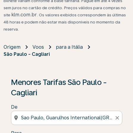
bilhete variam conforme a base tarifária. Pague em até 4 vezes
sem juros no cartão de crédito. Preços válidos para compras no
klm.com.br
site
. Os valores exibidos correspondem às últimas
48 horas e podem não estar mais disponíveis no momento da
reserva.
Origem
Voos
para a Itália
São Paulo - Cagliari
Se não forem encontrados resultados, clique em “Enco
Menores Tarifas São Paulo -
Cagliari
De
location_on
close