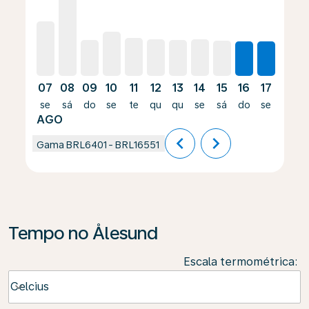
07
08
09
10
11
12
13
14
15
16
17
18
se
sá
do
se
te
qu
qu
se
sá
do
se
te
AGO
chevron_left
chevron_right
Gama
BRL6401
-
BRL16551
Tempo no Ålesund
Escala termométrica
:
Weather unit option Celcius Selected
Celcius
keyboard_arrow_down