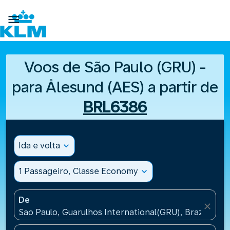

Voos de São Paulo (GRU) -
para Ålesund (AES) a partir de
BRL6386
Ida e volta
expand_more
1 Passageiro, Classe Economy
expand_more
De
close
Sao Paulo, Guarulhos International(GRU), Brazil