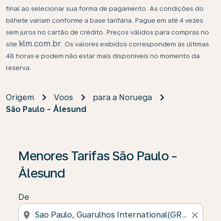
final ao selecionar sua forma de pagamento. As condições do
bilhete variam conforme a base tarifária. Pague em até 4 vezes
sem juros no cartão de crédito. Preços válidos para compras no
klm.com.br
site
. Os valores exibidos correspondem às últimas
48 horas e podem não estar mais disponíveis no momento da
reserva.
Origem
Voos
para a Noruega
São Paulo - Ålesund
Menores Tarifas São Paulo -
Ålesund
De
location_on
close