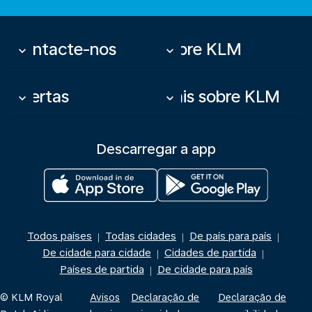
Contacte-nos
Sobre KLM
keyboard_arrow_down
keyboard_arrow_down
Ofertas
Mais sobre KLM
keyboard_arrow_down
keyboard_arrow_down
Descarregar a app
Todos países
Todas cidades
De país para país
|
|
|
De cidade para cidade
Cidades de partida
|
|
Países de partida
De cidade para país
|
© KLM Royal
Avisos
Declaração de
Declaração de