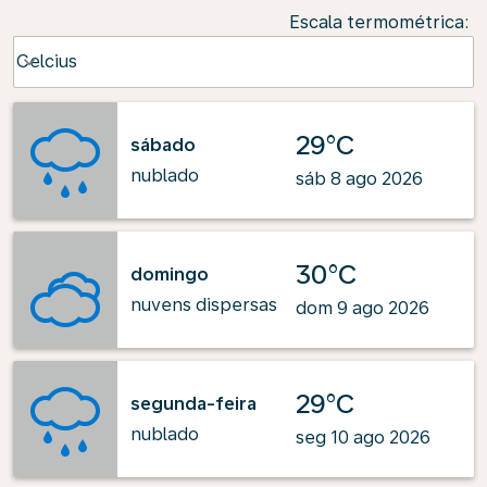
Escala termométrica
:
Weather unit option Celcius Selected
Celcius
keyboard_arrow_down
29°C
sábado
nublado
sáb 8 ago 2026
30°C
domingo
nuvens dispersas
dom 9 ago 2026
29°C
segunda-feira
nublado
seg 10 ago 2026