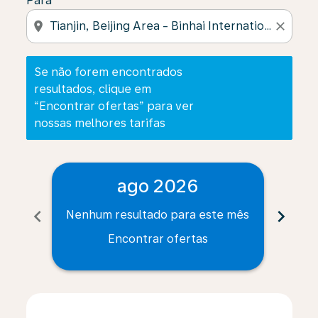
Para
location_on
close
Se não forem encontrados
resultados, clique em
“Encontrar ofertas” para ver
nossas melhores tarifas
ago 2026
chevron_left
chevron_right
Nenhum resultado para este mês
Nenh
Encontrar ofertas
Displaying fares for agosto-2026