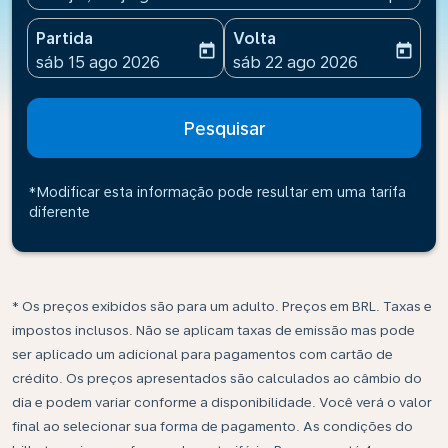
Partida
Volta
today
today
fc-booking-departure-date-aria-label
fc-booking-return-date-ari
sáb 15 ago 2026
sáb 22 ago 2026
Pesquisar
*Modificar esta informação pode resultar em uma tarifa
diferente
* Os preços exibidos são para um adulto. Preços em BRL. Taxas e
impostos inclusos. Não se aplicam taxas de emissão mas pode
ser aplicado um adicional para pagamentos com cartão de
crédito. Os preços apresentados são calculados ao câmbio do
dia e podem variar conforme a disponibilidade. Você verá o valor
final ao selecionar sua forma de pagamento. As condições do