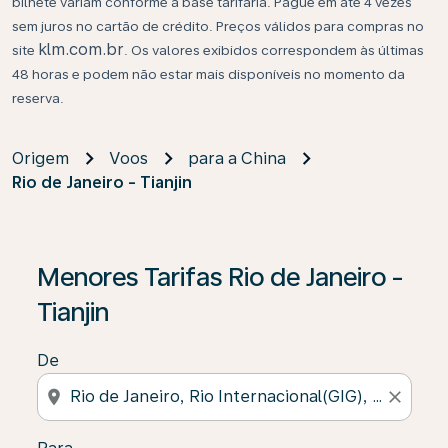
bilhete variam conforme a base tarifária. Pague em até 4 vezes
sem juros no cartão de crédito. Preços válidos para compras no
klm.com.br
site
. Os valores exibidos correspondem às últimas
48 horas e podem não estar mais disponíveis no momento da
reserva.
Origem
Voos
para a China
Rio de Janeiro - Tianjin
Se não forem encontrados resultados, clique em “Enco
Menores Tarifas Rio de Janeiro -
Tianjin
De
location_on
close