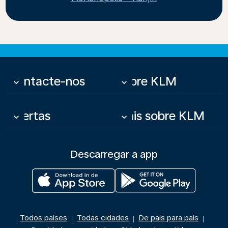
Contacte-nos
Sobre KLM
keyboard_arrow_down
keyboard_arrow_down
Ofertas
Mais sobre KLM
keyboard_arrow_down
keyboard_arrow_down
Descarregar a app
Todos países
Todas cidades
De país para país
|
|
|