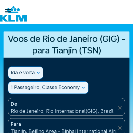

Voos de Rio de Janeiro (GIG) -
para Tianjin (TSN)
Ida e volta
expand_more
1 Passageiro, Classe Economy
expand_more
De
close
Rio de Janeiro, Rio Internacional(GIG), Brazil
Para
close
Tianjin, Beijing Area - Binhai International Airport(T