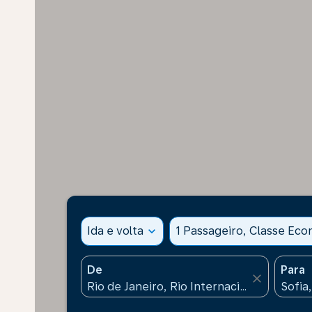
Ida e volta
expand_more
1 Passageiro, Classe Ec
De
Para
close