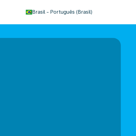
keyboard_arrow_down
Brasil
-
Português (Brasil)