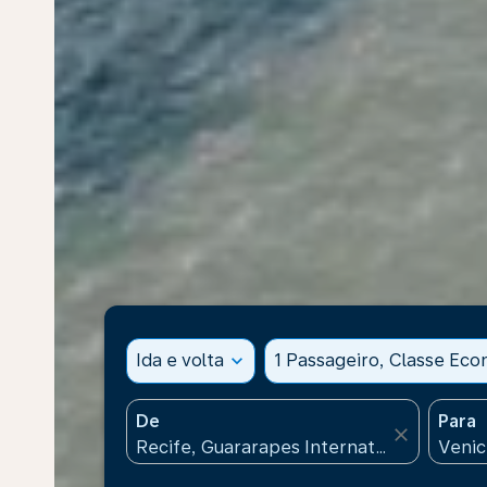
Ida e volta
expand_more
1 Passageiro, Classe Ec
De
Para
close