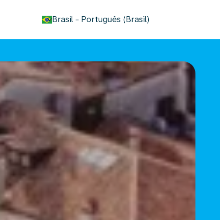
keyboard_arrow_down
Brasil
-
Português (Brasil)