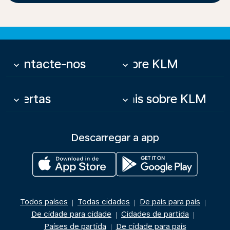
Contacte-nos
Sobre KLM
keyboard_arrow_down
keyboard_arrow_down
Ofertas
Mais sobre KLM
keyboard_arrow_down
keyboard_arrow_down
Descarregar a app
Todos países
Todas cidades
De país para país
|
|
|
De cidade para cidade
Cidades de partida
|
|
Países de partida
De cidade para país
|