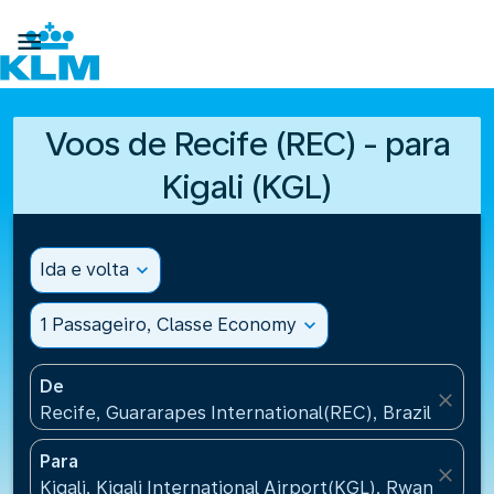

Voos de Recife (REC) - para
Kigali (KGL)
Ida e volta
expand_more
1 Passageiro, Classe Economy
expand_more
De
close
Recife, Guararapes International(REC), Brazil
Para
close
Kigali, Kigali International Airport(KGL), Rwanda