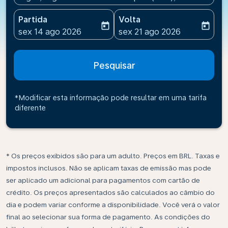
Partida
Volta
today
today
fc-booking-departure-date-aria-label
fc-booking-return-date-ari
sex 14 ago 2026
sex 21 ago 2026
Pesquisar
*Modificar esta informação pode resultar em uma tarifa
diferente
* Os preços exibidos são para um adulto. Preços em BRL. Taxas e
impostos inclusos. Não se aplicam taxas de emissão mas pode
ser aplicado um adicional para pagamentos com cartão de
crédito. Os preços apresentados são calculados ao câmbio do
dia e podem variar conforme a disponibilidade. Você verá o valor
final ao selecionar sua forma de pagamento. As condições do