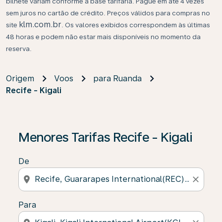
bilhete variam conforme a base tarifária. Pague em até 4 vezes
sem juros no cartão de crédito. Preços válidos para compras no
klm.com.br
site
. Os valores exibidos correspondem às últimas
48 horas e podem não estar mais disponíveis no momento da
reserva.
Origem
Voos
para Ruanda
Recife - Kigali
Se não forem encontrados resultados, clique em “Enco
Menores Tarifas Recife - Kigali
De
location_on
close
Para