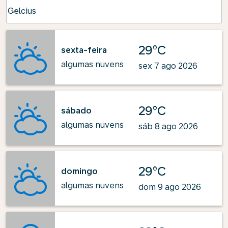
Weather unit option Celcius Selected
Celcius
keyboard_arrow_down
29°C
sexta-feira
algumas nuvens
sex 7 ago 2026
29°C
sábado
algumas nuvens
sáb 8 ago 2026
29°C
domingo
algumas nuvens
dom 9 ago 2026