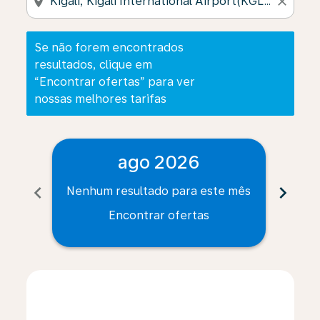
location_on
close
Se não forem encontrados
resultados, clique em
“Encontrar ofertas” para ver
nossas melhores tarifas
ago 2026
chevron_left
chevron_right
Nenhum resultado para este mês
Nenh
Encontrar ofertas
Displaying fares for agosto-2026